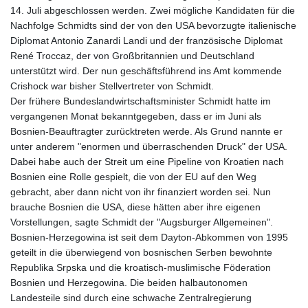
14. Juli abgeschlossen werden. Zwei mögliche Kandidaten für die
Nachfolge Schmidts sind der von den USA bevorzugte italienische
Diplomat Antonio Zanardi Landi und der französische Diplomat
René Troccaz, der von Großbritannien und Deutschland
unterstützt wird. Der nun geschäftsführend ins Amt kommende
Crishock war bisher Stellvertreter von Schmidt.
Der frühere Bundeslandwirtschaftsminister Schmidt hatte im
vergangenen Monat bekanntgegeben, dass er im Juni als
Bosnien-Beauftragter zurücktreten werde. Als Grund nannte er
unter anderem "enormen und überraschenden Druck" der USA.
Dabei habe auch der Streit um eine Pipeline von Kroatien nach
Bosnien eine Rolle gespielt, die von der EU auf den Weg
gebracht, aber dann nicht von ihr finanziert worden sei. Nun
brauche Bosnien die USA, diese hätten aber ihre eigenen
Vorstellungen, sagte Schmidt der "Augsburger Allgemeinen".
Bosnien-Herzegowina ist seit dem Dayton-Abkommen von 1995
geteilt in die überwiegend von bosnischen Serben bewohnte
Republika Srpska und die kroatisch-muslimische Föderation
Bosnien und Herzegowina. Die beiden halbautonomen
Landesteile sind durch eine schwache Zentralregierung