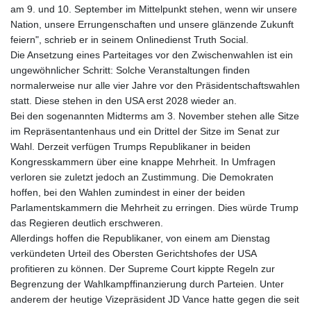
am 9. und 10. September im Mittelpunkt stehen, wenn wir unsere
Nation, unsere Errungenschaften und unsere glänzende Zukunft
feiern", schrieb er in seinem Onlinedienst Truth Social.
Die Ansetzung eines Parteitages vor den Zwischenwahlen ist ein
ungewöhnlicher Schritt: Solche Veranstaltungen finden
normalerweise nur alle vier Jahre vor den Präsidentschaftswahlen
statt. Diese stehen in den USA erst 2028 wieder an.
Bei den sogenannten Midterms am 3. November stehen alle Sitze
im Repräsentantenhaus und ein Drittel der Sitze im Senat zur
Wahl. Derzeit verfügen Trumps Republikaner in beiden
Kongresskammern über eine knappe Mehrheit. In Umfragen
verloren sie zuletzt jedoch an Zustimmung. Die Demokraten
hoffen, bei den Wahlen zumindest in einer der beiden
Parlamentskammern die Mehrheit zu erringen. Dies würde Trump
das Regieren deutlich erschweren.
Allerdings hoffen die Republikaner, von einem am Dienstag
verkündeten Urteil des Obersten Gerichtshofes der USA
profitieren zu können. Der Supreme Court kippte Regeln zur
Begrenzung der Wahlkampffinanzierung durch Parteien. Unter
anderem der heutige Vizepräsident JD Vance hatte gegen die seit