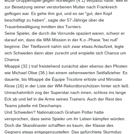
letzte Gruppenspiel gegen Norwegen (4:1) verpasst hatte, weil er
zur Beisetzung seiner verstorbenen Mutter nach Frankreich
geflogen war. Es gehe ihm gut, und es sei "gut, den Kopf
beschäftigt zu haben", sagte der 57-Jährige über die
Trauerbewältigung inmitten des Turniers.
Seine Spieler, die durch die Vorrunde spaziert waren, schwor er
darauf ein, dass die WM-Mission in der K.o.-Phase "bei null"
beginne. Der Titelfavorit nahm sich zwar etwas Anlaufzeit, legte
sich Schweden dann aber zurecht und erspielte sich Chance um
Chance.
Mbappé (32.) traf freistehend zunächst aber ebenso den Pfosten
wie Michael Olise (36.) bei einem sehenswerten Seitfallzieher. Es
dauerte, bis Mbappé die Équipe Tricolore erlöste und Miroslav
Klose (16) in der Liste der WM-Rekordtorschützen hinter sich ließ:
Unnachahmlich zog der Superstar nach innen, schloss ins lange
Eck ab und lief in die Arme seines Trainers. Auch der Rest des
Teams jubelte mit Deschamps.
Und Schweden? Nationalcoach Graham Potter hatte
versprochen, dass seine Spieler um ihr Leben kämpfen würden.
Doch die Skandinavier schafften es kaum, der Klasse des
Gegners etwas entgegenzustellen. Das gefürchtete Sturmduo