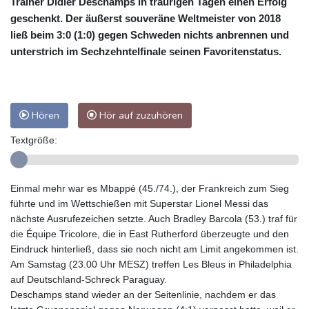
Trainer Didier Deschamps in traurigen Tagen einen Erfolg
geschenkt. Der äußerst souveräne Weltmeister von 2018
ließ beim 3:0 (1:0) gegen Schweden nichts anbrennen und
unterstrich im Sechzehntelfinale seinen Favoritenstatus.
Hören
Hör auf zuzuhören
Textgröße:
Einmal mehr war es Mbappé (45./74.), der Frankreich zum Sieg
führte und im Wettschießen mit Superstar Lionel Messi das
nächste Ausrufezeichen setzte. Auch Bradley Barcola (53.) traf für
die Équipe Tricolore, die in East Rutherford überzeugte und den
Eindruck hinterließ, dass sie noch nicht am Limit angekommen ist.
Am Samstag (23.00 Uhr MESZ) treffen Les Bleus in Philadelphia
auf Deutschland-Schreck Paraguay.
Deschamps stand wieder an der Seitenlinie, nachdem er das