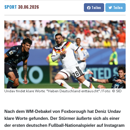
Forlán wird Nationaltrainer in Uruguay
Dresden
31 °C
Wien
35 °C
SPORT
30.06.2026
Teilen
Teilen
Böden in Deutschland ähnlich trocken wie in Dürrejahren 2018
Salzburg
22 °C
und 2022
Baden-Baden
23 °C
Mutter mit 71 Stichen getötet und Leiche zerstückelt: Mann muss
in Psychiatrie
Nach Ausweisung von Journalistin: Russland wirft Frankreich
"politische Verfolgung" vor
Iran-Krieg: Berichte über US-Munitionsknappheit - Pakistan will
neue Gespräche
Fund von Sprengstoffdrohne sorgt für Debatte über
Luftsicherheit
Undav findet klare Worte: "Haben Deutschland enttäuscht" / Foto: © SID
Nach dem WM-Debakel von Foxborough hat Deniz Undav
klare Worte gefunden. Der Stürmer äußerte sich als einer
der ersten deutschen Fußball-Nationalspieler auf Instagram