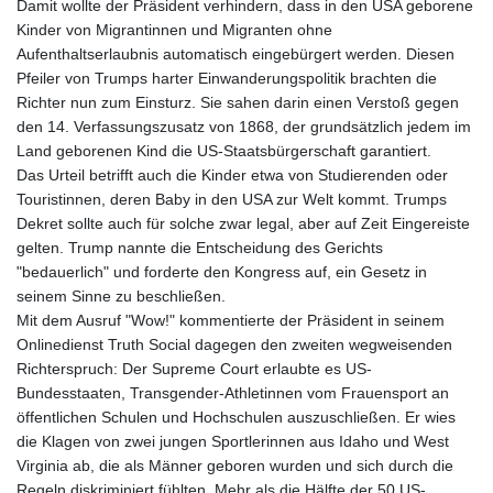
Damit wollte der Präsident verhindern, dass in den USA geborene
Kinder von Migrantinnen und Migranten ohne
Aufenthaltserlaubnis automatisch eingebürgert werden. Diesen
Pfeiler von Trumps harter Einwanderungspolitik brachten die
Richter nun zum Einsturz. Sie sahen darin einen Verstoß gegen
den 14. Verfassungszusatz von 1868, der grundsätzlich jedem im
Land geborenen Kind die US-Staatsbürgerschaft garantiert.
Das Urteil betrifft auch die Kinder etwa von Studierenden oder
Touristinnen, deren Baby in den USA zur Welt kommt. Trumps
Dekret sollte auch für solche zwar legal, aber auf Zeit Eingereiste
gelten. Trump nannte die Entscheidung des Gerichts
"bedauerlich" und forderte den Kongress auf, ein Gesetz in
seinem Sinne zu beschließen.
Mit dem Ausruf "Wow!" kommentierte der Präsident in seinem
Onlinedienst Truth Social dagegen den zweiten wegweisenden
Richterspruch: Der Supreme Court erlaubte es US-
Bundesstaaten, Transgender-Athletinnen vom Frauensport an
öffentlichen Schulen und Hochschulen auszuschließen. Er wies
die Klagen von zwei jungen Sportlerinnen aus Idaho und West
Virginia ab, die als Männer geboren wurden und sich durch die
Regeln diskriminiert fühlten. Mehr als die Hälfte der 50 US-