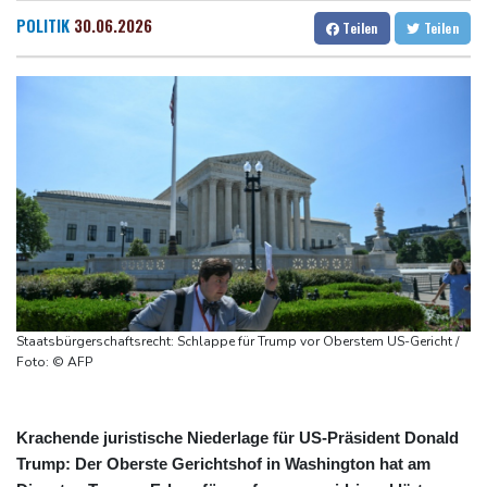
Bericht: EU importiert wieder mehr Flüssiggas aus Russland
Dresden
14 °C
Wien
22 °C
POLITIK
30.06.2026
Teilen
Teilen
Militärverwaltung: Mindestens drei Tote durch russische Angriffe
Salzburg
19 °C
in Region Kiew
Baden-Baden
13 °C
BUND kritisiert Lockerung von Sonntagsfahrverbot für Lkw - BDI
begrüßt es
Kolumbien: Neuer Präsident kündigt "unermüdlichen" Kampf
gegen Drogengewalt an
BUND kritisiert Lockerung von Sonn- und Feiertagsfahrverbot für
Lastwagen
Staatsbürgerschaftsrecht: Schlappe für Trump vor Oberstem US-Gericht /
Foto: © AFP
Krachende juristische Niederlage für US-Präsident Donald
Trump: Der Oberste Gerichtshof in Washington hat am