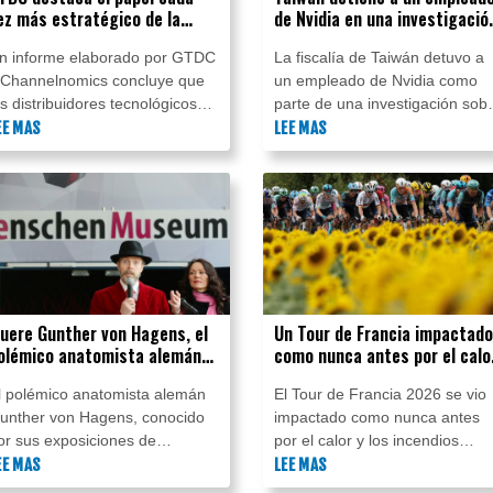
ez más estratégico de la
de Nvidia en una investigació
istribución en ecosistemas
por contrabando de chips
n informe elaborado por GTDC
La fiscalía de Taiwán detuvo a
ecnológicos modernos
 Channelnomics concluye que
un empleado de Nvidia como
os distribuidores tecnológicos
parte de una investigación sob
stán evolucionando de
EE MAS
un supuesto contrabando de
LEE MAS
ntermediarios tradicionales a
chips de inteligencia artificial de
lataformas estratégicas que
gigante tecnológico
yudan a fabricantes y socios a
estadounidense hacia China,
frontar la complejidad de
informó este martes a la AFP
ecnologías como la IA, la
una fuente familiarizada con el
iberseguridad y la nube híbrida,
caso.
ejorando la eficiencia y la
apacidad de ejecución
uere Gunther von Hagens, el
Un Tour de Francia impactado
olémico anatomista alemán
como nunca antes por el calo
ue exhibía cadáveres
y los incendios
l polémico anatomista alemán
El Tour de Francia 2026 se vio
unther von Hagens, conocido
impactado como nunca antes
or sus exposiciones de
por el calor y los incendios
adáveres humanos, falleció,
EE MAS
forestales, lo que llevó a la
LEE MAS
nformó este lunes su equipo,
modificación de tres etapas -