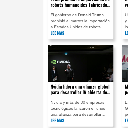
robots humanoides fabricados
v
en el exterior
d
El gobierno de Donald Trump
U
t
prohibió el martes la importación
y
a Estados Unidos de robots
l
humanoides y cuadrúpedos
LEE MAS
e
L
fabricados en otros países por
i
motivos de seguridad nacional.
p
a
a
t
c
m
c
Nvidia lidera una alianza global
M
para desarrollar IA abierta de
p
ciberseguridad
q
Nvidia y más de 30 empresas
E
tecnológicas lanzaron el lunes
G
una alianza para desarrollar
p
herramientas de inteligencia
LEE MAS
c
L
artificial de código abierto
i