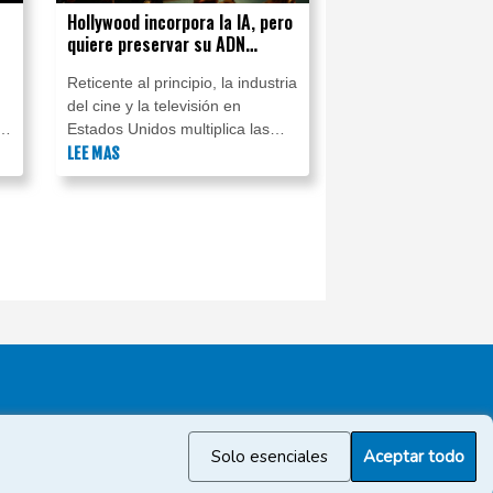
Hollywood incorpora la IA, pero
quiere preservar su ADN
e
creativo
Reticente al principio, la industria
del cine y la televisión en
el
Estados Unidos multiplica las
alianzas con empresas
LEE MAS
emergentes de inteligencia
e
artificial (IA) y adopta cada vez
más esta tecnología, aunque
asegura querer preservar su
ADN creativo.
Solo esenciales
Aceptar todo