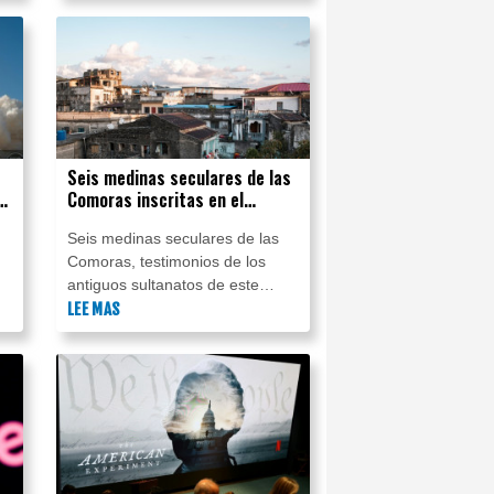
y
genocida".
s
Seis medinas seculares de las
Comoras inscritas en el
patrimonio mundial de la
Seis medinas seculares de las
Unesco
Comoras, testimonios de los
antiguos sultanatos de este
archipiélago del océano Índico,
LEE MAS
de
fueron inscritas este sábado en
a
el patrimonio mundial de la
Unesco.