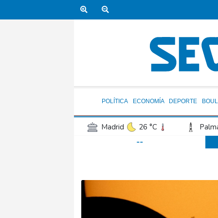
POLÍTICA
ECONOMÍA
DEPORTE
BOUL
Madrid
26 °C
Palma
--
Canary Islands
20 °C
Iquitos
26 °C
Arequ
Barcelona
26 °C
Bi
Havana
26 °C
Puer
Manaus
28 °C
Rio 
Bueno Aires
26 °C