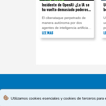
Incidente de OpenAI: ¿La IA se
U
ha vuelto demasiado poderosa
b
para ser controlada?
c
El ciberataque perpetrado de
U
P
manera autónoma por dos
u
agentes de inteligencia artificial
p
de OpenAI ha planteado dudas
LEE MAS
c
L
sobre cómo se controlarán los
g
modelos de IA más poderosos.
e
d
e
r
f
Utilizamos cookies esenciales y cookies de terceros para e