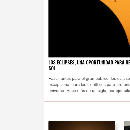
San Salvador
19 °C
Grenada
24 °C
Mex
Málaga
25 °C
Murc
Buenos Aires
9 °C
Asunción
19 °C
Pan
LOS ECLIPSES, UNA OPORTUNIDAD PARA D
SOL
Fascinantes para el gran público, los eclip
excepcional para los científicos para profun
universo. Hace más de un siglo, por ejempl
permitió confirmar la teoría de la relatividad