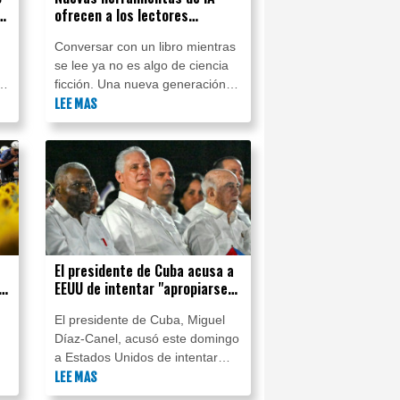
n
ofrecen a los lectores
conversar con los libros
Conversar con un libro mientras
se lee ya no es algo de ciencia
re
ficción. Una nueva generación
de herramientas de inteligencia
LEE MAS
l
artificial (IA) permite a los
lectores hacer preguntas sobre
una obra y recibir respuestas
inmediatas.
El presidente de Cuba acusa a
r
EEUU de intentar "apropiarse"
de la isla
El presidente de Cuba, Miguel
Díaz-Canel, acusó este domingo
a Estados Unidos de intentar
"apropiarse del país" mediante lo
LEE MAS
que consideró una "política