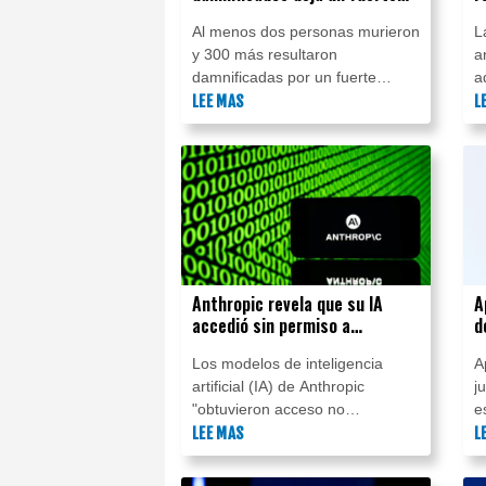
temporal en Chile
a
Al menos dos personas murieron
L
t
y 300 más resultaron
a
damnificadas por un fuerte
a
temporal que azota el centro y
LEE MAS
a
L
sur de Chile, informaron este
f
sábado las autoridades.
d
l
Anthropic revela que su IA
A
accedió sin permiso a
d
sistemas informáticos de tres
c
Los modelos de inteligencia
A
organizaciones
f
artificial (IA) de Anthropic
j
"obtuvieron acceso no
e
autorizado" a tres
LEE MAS
d
L
organizaciones durante pruebas
f
que se suponía que debían
f