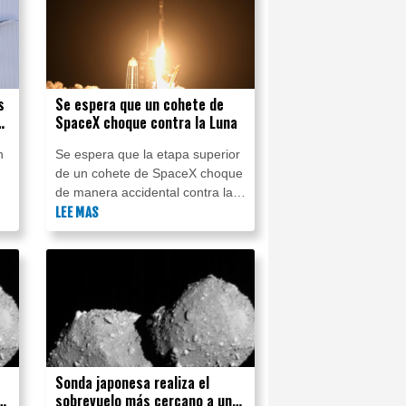
s
Se espera que un cohete de
ún
SpaceX choque contra la Luna
s
n
Se espera que la etapa superior
de un cohete de SpaceX choque
de manera accidental contra la
Luna el miércoles.
LEE MAS
Sonda japonesa realiza el
sobrevuelo más cercano a un