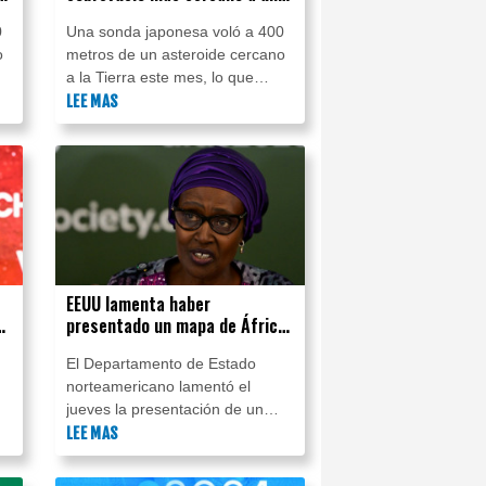
asteroide jamás registrado
0
Una sonda japonesa voló a 400
o
metros de un asteroide cercano
a la Tierra este mes, lo que
marca el mayor acercamiento
LEE MAS
jamás registrado en una misión
de este tipo, informó la agencia
espacial de Japón.
EEUU lamenta haber
s
presentado un mapa de África
erróneo en una conferencia en
El Departamento de Estado
Brasil
norteamericano lamentó el
jueves la presentación de un
mapa de África lleno de errores
LEE MAS
durante una conferencia contra
 y
el sida en Brasil.