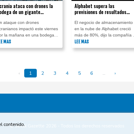
crania ataca con drones la
Alphabet supera las
odega de un gigante
previsiones de resultados
omercial ruso cerca de San
trimestrales gracias a la nub
n ataque con drones
El negocio de almacenamiento
etersburgo
cranianos impactó este viernes
en la nube de Alphabet creció
or la mañana en una bodega
más de 80%, dijo la compañía 
erca de San Petersburgo del
EE MAS
miércoles, lo que superó con
LEE MAS
igante ruso del comercio
creces las expectativas de los
lectrónico Wildberries, blanco
inversores atentos a señales d
e bombardeos por tercera vez
que las altas inversiones de la
n pocos días, según una
empresa en IA sí generan
‹
1
2
3
4
5
6
...
›
eportera de la AFP y
retornos.
uncionarios locales.
l contenido.
© Seoul Gazette 2026 - Todos los derechos reservados