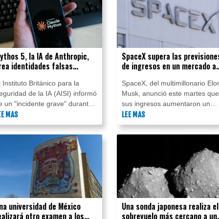
ythos 5, la IA de Anthropic,
SpaceX supera las previsione
rea identidades falsas
de ingresos en un mercado a
urante una prueba en Reino
escéptico por sus inversione
l Instituto Británico para la
SpaceX, del multimillonario Elo
nido
en IA
eguridad de la IA (AISI) informó
Musk, anunció este martes que
e un "incidente grave" durante
sus ingresos aumentaron un
na prueba de Mythos 5,
EE MAS
92% en el segundo trimestre,
LEE MAS
istema de IA de la empresa
con lo que superó las
stadounidense Anthropic, que
previsiones de los analistas en
reó identidades falsas para
unos 1.000 millones de dólares
ntentar convencer a
en el primer informe de
esarrolladores de integrar
resultados desde su salida a
ódigo malicioso.
bolsa en junio.
na universidad de México
Una sonda japonesa realiza el
ealizará otro examen a los
sobrevuelo más cercano a un