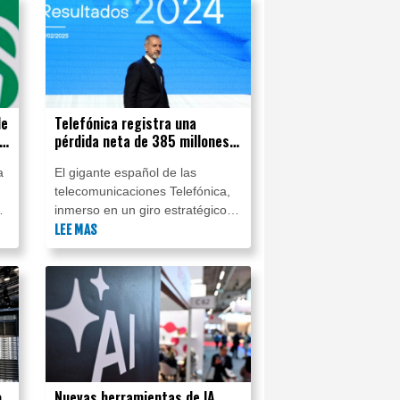
de
Telefónica registra una
o
pérdida neta de 385 millones
de dólares en el primer
a
El gigante español de las
semestre
telecomunicaciones Telefónica,
el
inmerso en un giro estratégico
para aumentar su rentabilidad,
LEE MAS
anunció el miércoles que volvió a
registrar pérdidas netas en el
primer semestre del año, por
338 millones de euros (385
millones de dólares).
o
Nuevas herramientas de IA