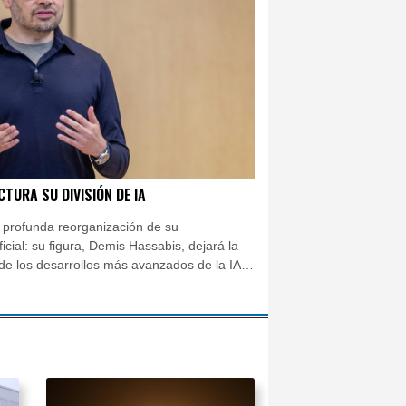
ba
28 °C
e origen uruguayo
doba
26 °C
mandé
Ibiza
26 °C
 José
23 °C
nezuela
TURA SU DIVISIÓN DE IA
 profunda reorganización de su
icial: su figura, Demis Hassabis, dejará la
de los desarrollos más avanzados de la IA y