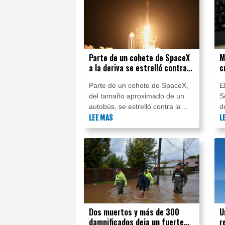
Parte de un cohete de SpaceX
M
a la deriva se estrelló contra
c
la Luna, según científicos
d
Parte de un cohete de SpaceX,
E
U
del tamaño aproximado de un
S
autobús, se estrelló contra la
d
Luna, tal como estaba previsto,
LEE MAS
u
L
dijeron científicos este miércoles,
s
después de que un telescopio en
e
Chile registró una nube de
c
escombros.
i
d
c
Dos muertos y más de 300
U
damnificados deja un fuerte
r