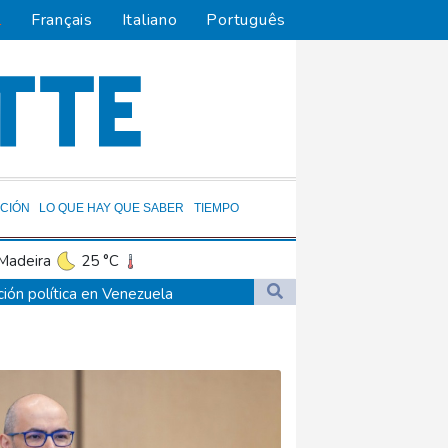
l
Français
Italiano
Português
CIÓN
LO QUE HAY QUE SABER
TIEMPO
Madeira
25 °C
o
11 °C
ción política en Venezuela
23 °C
Cali
22 °C
lítica en Venezuela
to Domingo
27 °C
21 °C
ta 2032
Nava de la Asunción
22 °C
Panama
24 °C
de dólares