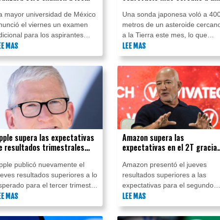
spirantes para evitar
asteroide jamás registrado
a mayor universidad de México
Una sonda japonesa voló a 40
rampas
nunció el viernes un examen
metros de un asteroide cercan
dicional para los aspirantes
a la Tierra este mes, lo que
dmitidos con el fin de descartar
EE MAS
marca el mayor acercamiento
LEE MAS
raudes ante irregularidades
jamás registrado en una misión
etectadas en los resultados de
de este tipo, informó la agencia
a prueba original.
espacial de Japón.
pple supera las expectativas
Amazon supera las
e resultados trimestrales
expectativas en el 2T gracia
on las ventas de iPhone en
al "cloud" y la IA
pple publicó nuevamente el
Amazon presentó el jueves
uerte alza
ueves resultados superiores a lo
resultados superiores a las
sperado para el tercer trimestre
expectativas para el segundo
e su ejercicio fiscal cerrado a
EE MAS
trimestre, impulsados una vez
LEE MAS
inales de junio, con una
más por su actividad de
acturación en alza del 16%
informática en la nube ("cloud")