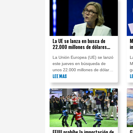
mantenerlos alejados de los
i
sistemas "del mundo real",
d
informó la compañía el jueves.
e
(
d
La UE se lanza en busca de
M
22.000 millones de dólares
i
para "gigafábricas" de IA
c
La Unión Europea (UE) se lanzó
L
e
este jueves en búsqueda de
M
unos 22.000 millones de dólares
g
de inversión privada, que se
LEE MAS
e
L
sumarían a fondos estatales,
q
para construir "gigafábricas" de
l
inteligencia artificial (IA) y
a
desarrollar su competitividad.
l
d
r
EEUU prohíbe la importación de
G