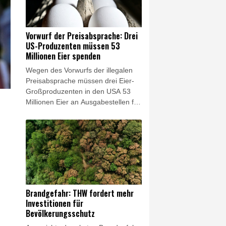
mit Verbindungen zur Hisbollah soll
der damals 20-Jährige im Jahr 2011
auf der Seite der Staatsführung des
Vorwurf der Preisabsprache: Drei
damaligen Machthabers Baschar al-
US-Produzenten müssen 53
Assad gekämpft haben. (Az. 3 StR
Millionen Eier spenden
584/25)
Wegen des Vorwurfs der illegalen
Preisabsprache müssen drei Eier-
Großproduzenten in den USA 53
Millionen Eier an Ausgabestellen für
kostenlose Lebensmittel spenden.
Die entsprechende Einigung
zwischen der Justiz und den drei
Konzernen wurde am Mittwoch von
der Staatsanwaltschaft von New
York verkündet. Diese hatte Cal-
Maine Foods, Versova und
Hickman's Egg Ranch vorgeworfen,
Brandgefahr: THW fordert mehr
über Jahre hinweg illegale
Investitionen für
Absprachen zur Beeinflussung der
Bevölkerungsschutz
Eierpreise getätigt zu haben.