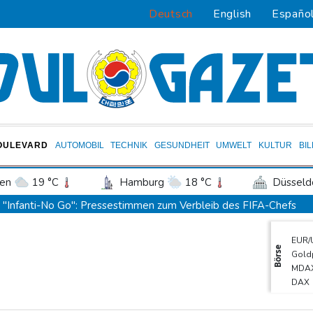
Deutsch
English
Españo
OULEVARD
AUTOMOBIL
TECHNIK
GESUNDHEIT
UMWELT
KULTUR
BI
en
19 °C
Hamburg
18 °C
Düsseld
Potsdam
20 °C
Leipzig
21 °C
"Infanti-No Go": Pressestimmen zum Verbleib des FIFA-Chefs
ln
17 °C
Kiel
17 °C
Bremen
1
Manipulierte Trainerwahl? Razzia bei Südkoreas Fußball-Verband
EUR/
tgart
19 °C
Dresden
23 °C
Wien
DIHK fordert "resiliente" Infrastruktur: Wasserstraßen besser a
Börse
Gold
den-Baden
13 °C
Zverev hadert nach Aus: "Schlechtestes Spiel der Saison"
MDA
DAX
Vier deutsche, neun neue: Teammanager-Rekorde in England
Euro
Trump-Hubschrauber über Washington womöglich Passagierflu
SDA