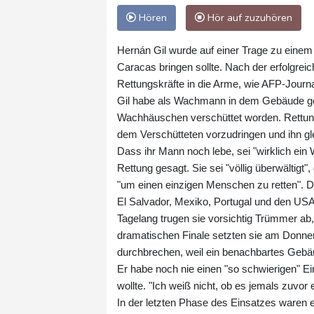
Hören
Hör auf zuzuhören
Hernán Gil wurde auf einer Trage zu einem
Caracas bringen sollte. Nach der erfolgreic
Rettungskräfte in die Arme, wie AFP-Journal
Gil habe als Wachmann in dem Gebäude gear
Wachhäuschen verschüttet worden. Rettungs
dem Verschütteten vorzudringen und ihn gle
Dass ihr Mann noch lebe, sei "wirklich ei
Rettung gesagt. Sie sei "völlig überwält
"um einen einzigen Menschen zu retten". D
El Salvador, Mexiko, Portugal und den USA
Tagelang trugen sie vorsichtig Trümmer ab
dramatischen Finale setzten sie am Donner
durchbrechen, weil ein benachbartes Gebä
Er habe noch nie einen "so schwierigen" Ein
wollte. "Ich weiß nicht, ob es jemals zuvor
In der letzten Phase des Einsatzes waren