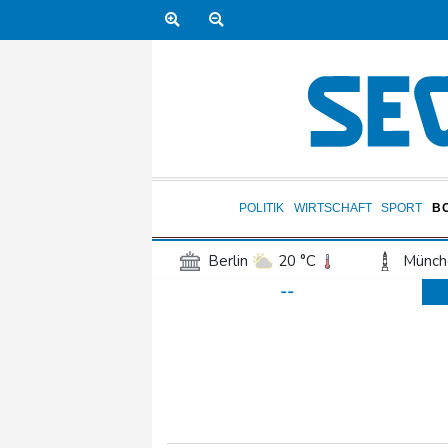
POLITIK
WIRTSCHAFT
SPORT
B
Berlin
20 °C
Münch
--
Frankfurt am Main
21 °C
Hannover
20 °C
Kö
Rostock
18 °C
Stut
Salzburg
21 °C
Ba