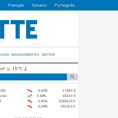
l
Français
Italiano
Português
LDUNG
WISSENSWERTES
WETTER
orf
15 °C
Dortmund
16 °C
7 °C
Flensburg
17 °C
USD
-0.02%
1.1553
$
26 °C
n Niedrigwasser anpassen
preis
0.44%
4324.4
$
X
-0.41%
32426.33
€
-0.29%
26126.3
€
 STOXX 50
-0.15%
6476.98
€
gzeug zu nahe gekommen
X
-0.46%
18553.91
€