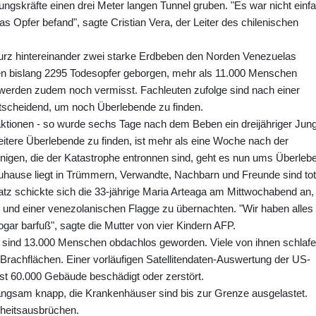
gskräfte einen drei Meter langen Tunnel gruben. "Es war nicht einfa
das Opfer befand", sagte Cristian Vera, der Leiter des chilenischen
rz hintereinander zwei starke Erdbeben den Norden Venezuelas
den bislang 2295 Todesopfer geborgen, mehr als 11.000 Menschen
erden zudem noch vermisst. Fachleuten zufolge sind nach einer
ntscheidend, um noch Überlebende zu finden.
ktionen - so wurde sechs Tage nach dem Beben ein dreijähriger Jun
eitere Überlebende zu finden, ist mehr als eine Woche nach der
enigen, die der Katastrophe entronnen sind, geht es nun ums Überleb
Zuhause liegt in Trümmern, Verwandte, Nachbarn und Freunde sind tot
tz schickte sich die 33-jährige Maria Arteaga am Mittwochabend an, 
n und einer venezolanischen Flagge zu übernachten. "Wir haben alles
gar barfuß", sagte die Mutter von vier Kindern AFP.
 sind 13.000 Menschen obdachlos geworden. Viele von ihnen schlaf
f Brachflächen. Einer vorläufigen Satellitendaten-Auswertung der US-
t 60.000 Gebäude beschädigt oder zerstört.
ngsam knapp, die Krankenhäuser sind bis zur Grenze ausgelastet.
heitsausbrüchen.