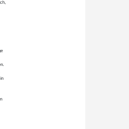
ch,
Ersten Ermittlungen zufolge sei ein
39-Jähriger mit seinem mit drei
Personen besetzten Mercedes
unterwegs gewesen, als plötzlich
ein maskierter Mann vor das Auto
gesprungen "und wohl zielgerichtet
mindestens einen Schuss auf den
Wagen abgegeben" habe.
ge
en.
in
en