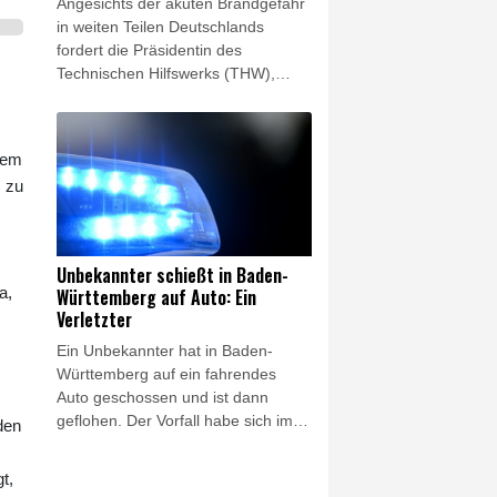
Angesichts der akuten Brandgefahr
in weiten Teilen Deutschlands
fordert die Präsidentin des
Technischen Hilfswerks (THW),
Sabine Lackner, weitere Mittel vom
Bund. "Die hohe Waldbrandgefahr
derzeit zeigt, wie wichtig ein
nem
leistungsfähiger
, zu
Bevölkerungsschutz ist", sagte
Lackner der "Rheinischen Post"
(Donnerstagsausgabe). Durch die
Folgen des Klimawandels würden
Unbekannter schießt in Baden-
solche Gefahrenlagen häufiger
a,
Württemberg auf Auto: Ein
auftreten.
Verletzter
Ein Unbekannter hat in Baden-
Württemberg auf ein fahrendes
Auto geschossen und ist dann
geflohen. Der Vorfall habe sich im in
den
der Nähe von Reutlingen gelegenen
Ort Eningen ereignet, teilte am
t,
Mittwochabend die Polizei mit.