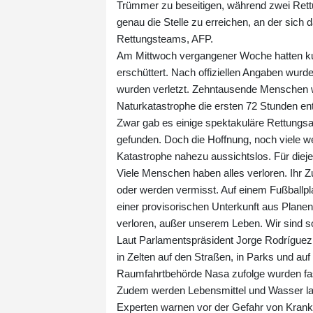
Trümmer zu beseitigen, während zwei Rettun
genau die Stelle zu erreichen, an der sich 
Rettungsteams, AFP.
Am Mittwoch vergangener Woche hatten ku
erschüttert. Nach offiziellen Angaben wur
wurden verletzt. Zehntausende Menschen w
Naturkatastrophe die ersten 72 Stunden e
Zwar gab es einige spektakuläre Rettungsa
gefunden. Doch die Hoffnung, noch viele w
Katastrophe nahezu aussichtslos. Für diej
Viele Menschen haben alles verloren. Ihr 
oder werden vermisst. Auf einem Fußballpla
einer provisorischen Unterkunft aus Plane
verloren, außer unserem Leben. Wir sind so
Laut Parlamentspräsident Jorge Rodríguez
in Zelten auf den Straßen, in Parks und au
Raumfahrtbehörde Nasa zufolge wurden fas
Zudem werden Lebensmittel und Wasser la
Experten warnen vor der Gefahr von Krank