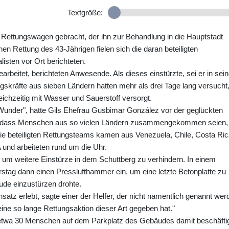
Textgröße:
 Rettungswagen gebracht, der ihn zur Behandlung in die Hauptstadt
hen Rettung des 43-Jährigen fielen sich die daran beteiligten
isten vor Ort berichteten.
beitet, berichteten Anwesende. Als dieses einstürzte, sei er in sei
kräfte aus sieben Ländern hatten mehr als drei Tage lang versucht
ichzeitig mit Wasser und Sauerstoff versorgt.
n Wunder", hatte Gils Ehefrau Gusbimar González vor der geglückten
igt", dass Menschen aus so vielen Ländern zusammengekommen seien,
ie beteiligten Rettungsteams kamen aus Venezuela, Chile, Costa Ric
 und arbeiteten rund um die Uhr.
, um weitere Einstürze in dem Schuttberg zu verhindern. In einem
stag dann einen Presslufthammer ein, um eine letzte Betonplatte zu
ude einzustürzen drohte.
satz erlebt, sagte einer der Helfer, der nicht namentlich genannt wer
 eine so lange Rettungsaktion dieser Art gegeben hat."
 etwa 30 Menschen auf dem Parkplatz des Gebäudes damit beschäftig