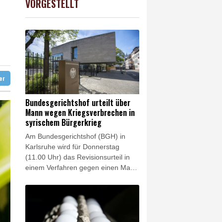
VORGESTELLT
AX
-0.89%
3946.73
€
te Schritte
reffen in Bonn
 syrischem Bürgerkrieg
ation in München
ter
Bundesgerichtshof urteilt über
Mann wegen Kriegsverbrechen in
syrischem Bürgerkrieg
Am Bundesgerichtshof (BGH) in
Karlsruhe wird für Donnerstag
(11.00 Uhr) das Revisionsurteil in
einem Verfahren gegen einen Mann
wegen Verbrechen gegen die
Menschlichkeit und
Kriegsverbrechen im syrischen
Bürgerkrieg erwartet. Als Anführer
einer bewaffneten schiitischen Miliz