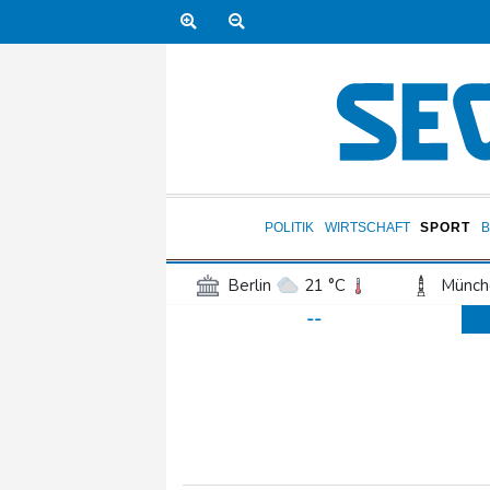
POLITIK
WIRTSCHAFT
SPORT
Berlin
21 °C
Münch
--
Frankfurt am Main
21 °C
Hannover
18 °C
Kö
Rostock
17 °C
Stut
Salzburg
21 °C
Ba