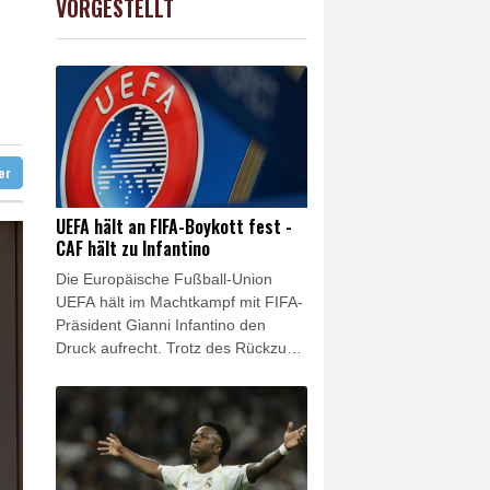
VORGESTELLT
USD
-0.28%
1.1523
$
diert
hne in Leipzig
ag gebrochen
eur Benchetrit bekannt
ter
UEFA hält an FIFA-Boykott fest -
CAF hält zu Infantino
Die Europäische Fußball-Union
UEFA hält im Machtkampf mit FIFA-
Präsident Gianni Infantino den
Druck aufrecht. Trotz des Rückzugs
der FIFA-Pläne für eine Öffnung
gegenüber externen Investoren hält
die UEFA an ihrem Boykott der
Wettbewerbe des Weltverbandes
fest. Das geht aus einer UEFA-
Erklärung auf SID-Anfrage vom