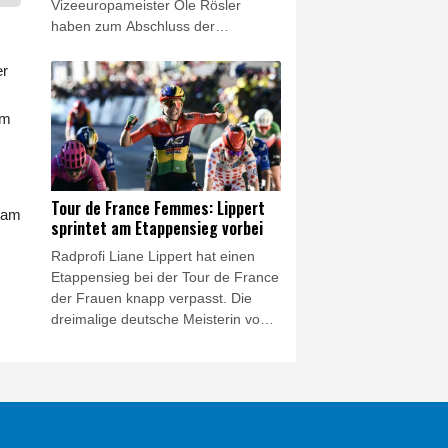
Vizeeuropameister Ole Rösler
haben zum Abschluss der
Wassersprungwettbewerbe bei der
EM in Paris die neunte und zehnte
er
Medaille für den Deutschen
Schwimm-Verband (DSV)
im
gewonnen. Im Einzelfinale vom
Turm am Donnerstag sprang der
21-jährige Eikermann, im
Synchronfinale mit Luis Avila
Tour de France Femmes: Lippert
team
Sanchez Fünfter und mit dem Team
sprintet am Etappensieg vorbei
Siebter, mit 513,05 Punkten zu
Radprofi Liane Lippert hat einen
Silber.
Etappensieg bei der Tour de France
der Frauen knapp verpasst. Die
dreimalige deutsche Meisterin vom
Team Movistar erreichte das Ziel
der 153,4 km langen sechsten
Etappe in Tournon-sur-Rhone als
Teil einer Fluchtgruppe, war im
kräftezehrenden Sprint um den
Tagessieg aber chancenlos. Beim