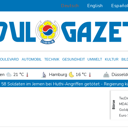
Deutsch
English
Españo
BOULEVARD
AUTOMOBIL
TECHNIK
GESUNDHEIT
UMWELT
KULTUR
BIL
en
21 °C
Hamburg
16 °C
Düsseld
Potsdam
21 °C
Leipzig
20 °C
58 Soldaten im Jemen bei Huthi-Angriffen getötet - Regierung k
ln
19 °C
Kiel
17 °C
Bremen
1
UEFA hält an FIFA-Boykott fest - CAF hält zu Infantino
TecD
tgart
21 °C
Dresden
23 °C
Wien
Jemen: 38 Soldaten bei Huthi-Angriffen getötet - Regierung kün
Börse
MDA
den-Baden
18 °C
Mindestens zwei Tote bei Bombenexplosion in Kleinbus nahe D
Gold
Euro
Real Madrid verlängert mit Vinicius Jr. bis 2032
SDA
Schwimm-EM: Eikermann und Rösler gewinnen Silber und Bronze
DAX