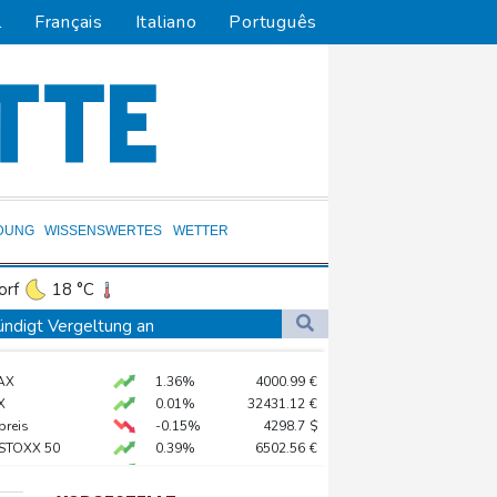
l
Français
Italiano
Português
DUNG
WISSENSWERTES
WETTER
orf
18 °C
Dortmund
17 °C
ündigt Vergeltung an
6 °C
Flensburg
14 °C
AX
1.36%
4000.99
€
26 °C
digt Vergeltung an
X
0.01%
32431.12
€
amaskus
preis
-0.15%
4298.7
$
 STOXX 50
0.39%
6502.56
€
X
0.06%
18564.81
€
0.05%
26140.13
€