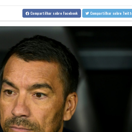
Espanha impõe controles fronteiriços à Itália em meio a crise mig
Compartilhar
sobre Facebook
Compartilhar
sobre Twi
De la Espriella chega ao poder na Colômbia com apoio de Trump n
Milhares marcham na Argentina no dia de São Caetano, padroeiro
Europa se prepara para queda de geração de energia durante ec