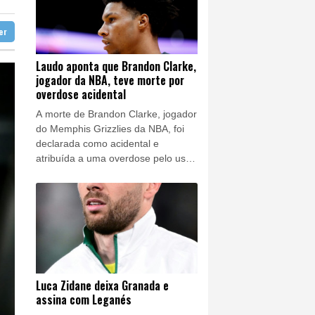
ratória
tter
a guerra contra o tráfico
 do pão e do trabalho
Laudo aponta que Brandon Clarke,
jogador da NBA, teve morte por
lipse
overdose acidental
A morte de Brandon Clarke, jogador
do Memphis Grizzlies da NBA, foi
declarada como acidental e
atribuída a uma overdose pelo uso
de heroína e cocaína, anunciou o
Departamento de Medicina Legal
do Condado de Los Angeles nesta
sexta-feira (7).
Luca Zidane deixa Granada e
assina com Leganés