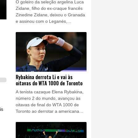
O goleiro da seleção argelina Luca
Zidane, filho do ex-craque francês
Zinedine Zidane, deixou o Granada
e assinou com o Leganés,
anunciaram os dois clubes da
segunda divisão espanhola nesta
sexta-feira (7).
Rybakina derrota Li e vai às
oitavas do WTA 1000 de Toronto
A tenista cazaque Elena Rybakina,
número 2 do mundo, avançou às
oitavas de final do WTA 1000 de
is
Toronto ao derrotar a americana
Ann Li (N.31) nesta sexta-feira (7).