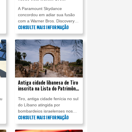
A Paramount Skydance
concordou em adiar sua fusão
com a Warner Bros. Discovery
a
enquanto tramita uma ação
CONSULTE MAIS INFORMAÇÃO
movida por vários estados
americanos, informou a empresa
nesta sexta-feira (24), em um
documento judicial.
Antiga cidade libanesa de Tiro
inscrita na Lista do Patrimônio
Mundial em Perigo
ou
Tiro, antiga cidade fenícia no sul
do Líbano atingida por
bombardeios israelenses nos
últimos meses, foi inscrita na
CONSULTE MAIS INFORMAÇÃO
terça-feira (21) na lista de
Patrimônio Mundial em Perigo