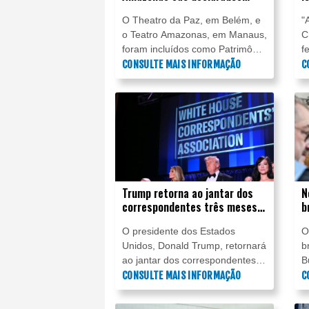
Patrimônio Mundial da Unesco
O
O Theatro da Paz, em Belém, e
"
o Teatro Amazonas, em Manaus,
C
foram incluídos como Patrimônio
f
Mundial da Unesco nesta
CONSULTE MAIS INFORMAÇÃO
d
C
segunda-feira (27).
b
m
t
Trump retorna ao jantar dos
N
correspondentes três meses
b
após ataque caótico
a
O presidente dos Estados
O
Unidos, Donald Trump, retornará
b
ao jantar dos correspondentes
B
da Casa Branca nesta sexta-
CONSULTE MAIS INFORMAÇÃO
q
C
feira (24), com novas e
2
reforçadas medidas de
d