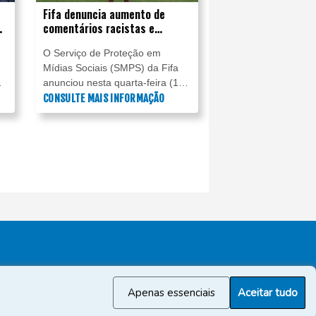
Fifa denuncia aumento de
comentários racistas e
ofensivos durante a Copa do
O Serviço de Proteção em
Mundo
Mídias Sociais (SMPS) da Fifa
anunciou nesta quarta-feira (1º)
 o
ter identificado 89.000
CONSULTE MAIS INFORMAÇÃO
publicações injuriosas durante a
o
fase de grupos da Copa do
Mundo de 2026, das quais 11%
s
eram de caráter racista.
Apenas essenciais
Aceitar tudo