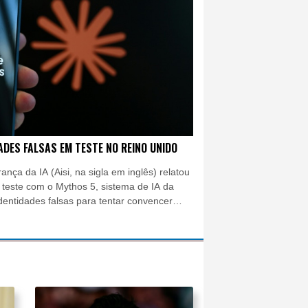
o
ador-geral dos EUA
riços
ADES FALSAS EM TESTE NO REINO UNIDO
ança da IA (Aisi, na sigla em inglês) relatou
 teste com o Mythos 5, sistema de IA da
dentidades falsas para tentar convencer
ódigo malicioso.