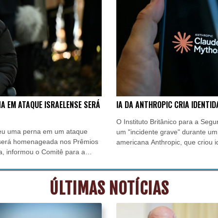
Vasco anuncia contratação do atacante argentino Facundo Colidi
Ex-advogado de Trump pronto para ser confirmado como procur
Espanha lança ultimato à Itália para que levante controles frontei
Obras do salão de baile de Trump são bloqueadas em recurso
NA EM ATAQUE ISRAELENSE SERÁ
IA DA ANTHROPIC CRIA IDENTID
O Instituto Britânico para a Segur
rdeu uma perna em um ataque
um "incidente grave" durante um
, será homenageada nos Prêmios
americana Anthropic, que criou i
a, informou o Comitê para a
desenvolvedores a integrar um c
feira (5).
ÚLTIMAS NOTÍCIAS