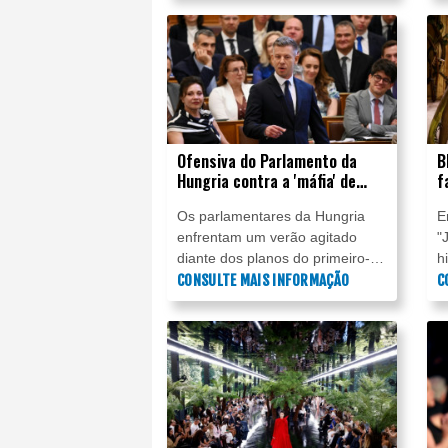
reconhecimento ao conjunto de
A
sua carreira no Festival de
a
Cinema de Veneza deste ano,
anunciaram os organizadores
nesta terça-feira (14).
Ofensiva do Parlamento da
B
Hungria contra a 'máfia' de
f
Orbán ganha força
C
Os parlamentares da Hungria
E
enfrentam um verão agitado
"
diante dos planos do primeiro-
h
ministro Peter Magyar de
CONSULTE MAIS INFORMAÇÃO
f
C
desmontar o sistema político
a
construído por seu antecessor,
s
Viktor Orbán, ao longo de 16
c
anos de hegemonia.