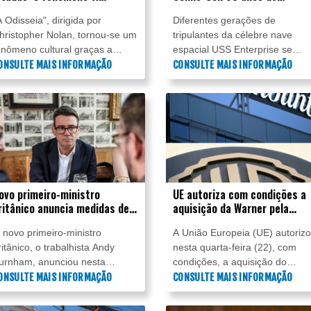
disseia' de Nolan
exploração do universo
A Odisseia", dirigida por
Diferentes gerações de
hristopher Nolan, tornou-se um
tripulantes da célebre nave
enômeno cultural graças a
espacial USS Enterprise se
iversos marcos, uma estreia
ONSULTE MAIS INFORMAÇÃO
reuniram, neste sábado (25), n
CONSULTE MAIS INFORMAÇÃO
ilionária nas bilheterias
Comic-Con, em San Diego, na
undiais e as controvérsias em
Califórnia, para comemorar os
orno de seu elenco.
60 anos da saga "Star Trek" na
exploração dos confins do
universo.
ovo primeiro-ministro
UE autoriza com condições a
ritânico anuncia medidas de
aquisição da Warner pela
poio aos pubs
Paramount
 novo primeiro‑ministro
A União Europeia (UE) autoriz
ritânico, o trabalhista Andy
nesta quarta-feira (22), com
urnham, anunciou nesta
condições, a aquisição do
uinta‑feira (23) uma redução de
ONSULTE MAIS INFORMAÇÃO
estúdio de Hollywood Warner
CONSULTE MAIS INFORMAÇÃO
0% em impostos para pubs,
Bros Discovery (WBD) pelo
iscotecas e casas de show na
conglomerado americano