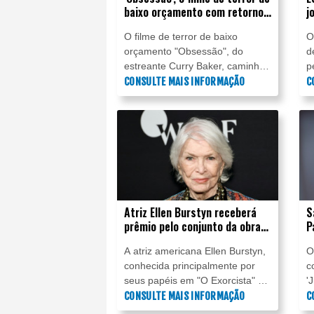
baixo orçamento com retorno
j
milionário
e
O filme de terror de baixo
O
orçamento "Obsessão", do
d
estreante Curry Baker, caminha
p
para se tornar um dos filmes
CONSULTE MAIS INFORMAÇÃO
e
C
mais lucrativos da história, após
s
ter arrecadado mais de 400
a
milhões de dólares (2 bilhões de
q
reais) em todo o mundo.
e
m
T
Atriz Ellen Burstyn receberá
S
prêmio pelo conjunto da obra
P
no Festival de Veneza
A atriz americana Ellen Burstyn,
O
conhecida principalmente por
c
seus papéis em "O Exorcista" e
'
"Alice Não Mora Mais Aqui",
CONSULTE MAIS INFORMAÇÃO
s
C
receberá um prêmio em
"