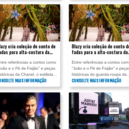
ustrália aos 78 anos, informou
usando carecas postiças duran
 família em um comunicado.
um show em Londres.
lazy cria coleção de conto de
Blazy cria coleção de conto d
adas para alta-costura da
fadas para a alta-costura da
hanel
Chanel
ntre referências a contos como
Entre referências a contos co
João e o Pé de Feijão" e peças
"João e o Pé de Feijão" e peça
istóricas da Chanel, o estilista
históricas do guarda-roupa da
ranco-belga Matthieu Blazy
ONSULTE MAIS INFORMAÇÃO
Chanel, o estilista franco-belga
CONSULTE MAIS INFORMAÇÃO
presentou nesta terça-feira (7)
Matthieu Blazy apresentou nes
ua segunda coleção de alta-
terça-feira (7) sua segunda
ostura para a marca francesa.
coleção de alta-costura para a
marca francesa.