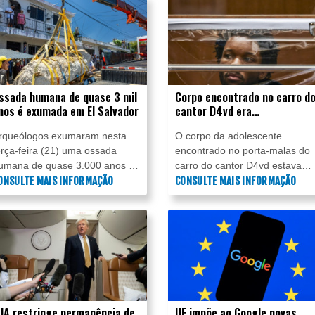
nglaterra.
Paramount Skydance, um pass
regulatório importante para es
grande operação.
ssada humana de quase 3 mil
Corpo encontrado no carro d
nos é exumada em El Salvador
cantor D4vd era
'irreconhecível', diz
rqueólogos exumaram nesta
O corpo da adolescente
testemunha
erça-feira (21) uma ossada
encontrado no porta-malas do
umana de quase 3.000 anos de
carro do cantor D4vd estava
ntiguidade na periferia de San
ONSULTE MAIS INFORMAÇÃO
"irreconhecível" devido ao
CONSULTE MAIS INFORMAÇÃO
alvador, informou o Ministério
estado de decomposição, diss
a Cultura em um comunicado.
em depoimento um detetive, e
um tribunal de Los Angeles,
nesta terça-feira (21).
UA restringe permanência de
UE impõe ao Google novas