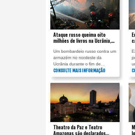
Ataque russo queima oito
E
milhões de livros na Ucrânia,
c
denuncia editora
q
Um bombardeio russo contra um
E
armazém no nordeste da
p
Ucrânia durante o fim de
u
semana destruiu oito milhões de
CONSULTE MAIS INFORMAÇÃO
r
C
livros, informou a editora nesta
d
segunda-feira (3), classificando
b
o fato como um ataque contra a
a
cultura ucraniana.
p
A
Theatro da Paz e Teatro
M
Amazonas são declarados
l