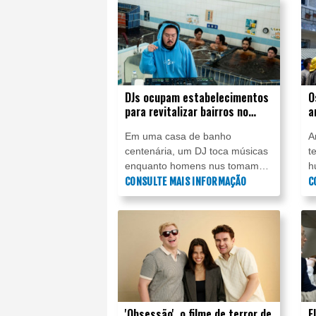
segurança, três meses após
I
uma suposta tentativa de
assassinato ter forçado sua
evacuação caótica do evento.
DJs ocupam estabelecimentos
O
para revitalizar bairros no
a
Japão
Em uma casa de banho
A
centenária, um DJ toca músicas
t
enquanto homens nus tomam
h
banho atrás dele e um grupo de
CONSULTE MAIS INFORMAÇÃO
a
C
estudantes grava a cena.
S
d
'Obsessão', o filme de terror de
E