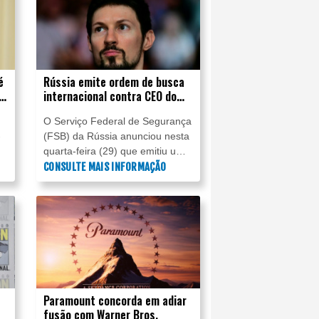
é
Rússia emite ordem de busca
e
internacional contra CEO do
Telegram por 'cumplicidade
O Serviço Federal de Segurança
com terrorismo'
-
(FSB) da Rússia anunciou nesta
quarta-feira (29) que emitiu uma
ordem de busca internacional
CONSULTE MAIS INFORMAÇÃO
contra o fundador e CEO do
to
Telegram, Pavel Durov, a quem
acusa de "cumplicidade com
terrorismo". Moscou afirma que
o aplicativo de mensagens é
utilizado pelos Serviços de
Segurança da Ucrânia com fins
de recrutamento.
Paramount concorda em adiar
fusão com Warner Bros.