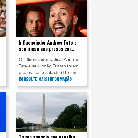
o
da Organização das Nações
sa
Unidas para a Educação, a
Ciência e a Cultura (Unesco),
anunciou a agência no X.
o
Influenciador Andrew Tate e
seu irmão são presos em
Miami
O influenciador radical Andrew
Tate e seu irmão Tristan foram
presos neste sábado (18) em
Miami, informou à AFP a
CONSULTE MAIS INFORMAÇÃO
e
agência de aplicação da lei dos
m
Estados Unidos, U.S. Marshals
Service.
Trump anuncia que espelho