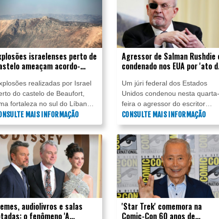
xplosões israelenses perto de
Agressor de Salman Rushdie 
astelo ameaçam acordo-
condenado nos EUA por 'ato d
uadro, diz Líbano
terrorismo'
xplosões realizadas por Israel
Um júri federal dos Estados
erto do castelo de Beaufort,
Unidos condenou nesta quarta
ma fortaleza no sul do Líbano,
feira o agressor do escritor
epresentam uma "ameaça
ONSULTE MAIS INFORMAÇÃO
Salman Rushdie por "cometer
CONSULTE MAIS INFORMAÇÃO
ireta" a um acordo-quadro
um ato de terrorismo"
ilateral concluído em junho,
relacionado ao ataque de agos
firmou, nesta sexta-feira (31), o
de 2022 em um centro cultural
residente libanês, Joseph
de Nova York.
oun.
emes, audiolivros e salas
'Star Trek' comemora na
otadas: o fenômeno 'A
Comic-Con 60 anos de