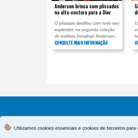
Anderson brinca com plissados
G
na alta-costura para a Dior
d
d
O plissado desfilou com todo seu
O
esplendor na segunda coleção
c
do estilista Jonathan Anderson
h
para a alta-costura da Dior,
CONSULTE MAIS INFORMAÇÃO
O
C
apresentada nesta segunda-
n
feira (6) em Paris.
d
o
fe
Utilizamos cookies essenciais e cookies de terceiros para