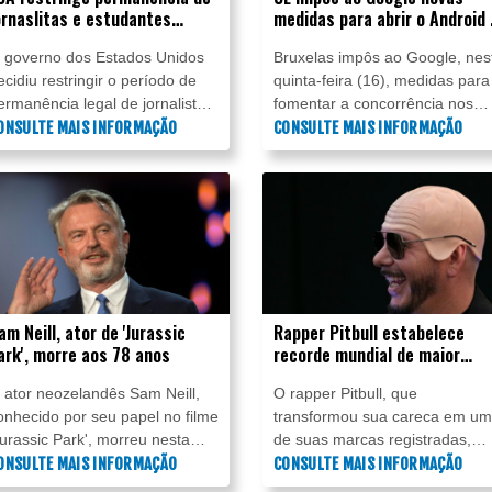
ornaslitas e estudantes
medidas para abrir o Android 
strangeiros
concorrência
 governo dos Estados Unidos
Bruxelas impôs ao Google, nes
ecidiu restringir o período de
quinta-feira (16), medidas para
ermanência legal de jornalistas
fomentar a concorrência nos
 estudantes estrangeiros,
ONSULTE MAIS INFORMAÇÃO
serviços de busca e abrir o
CONSULTE MAIS INFORMAÇÃO
egundo um documento
Android às inteligências artificia
dministrativo divulgado nesta
de seus rivais, apesar dos
uinta-feira (16), em mais um
protestos do gigante americano
ndurecimento da política
igratória do presidente Donald
rump.
am Neill, ator de 'Jurassic
Rapper Pitbull estabelece
ark', morre aos 78 anos
recorde mundial de maior
reunião de pessoas com
 ator neozelandês Sam Neill,
O rapper Pitbull, que
carecas postiças
onhecido por seu papel no filme
transformou sua careca em u
Jurassic Park', morreu nesta
de suas marcas registradas,
egunda-feira (13) de forma
ONSULTE MAIS INFORMAÇÃO
entrou para o Guinness World
CONSULTE MAIS INFORMAÇÃO
repentina e inesperada" na
Records ao reunir 22.141 fãs