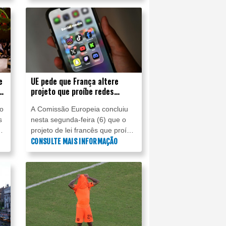
te
desfiles, estes são cinco
destaques da Semana de Alta-
Costura de Paris, que termina
nesta quinta-feira (9).
e
UE pede que França altere
projeto que proíbe redes
sociais para menores
mo
A Comissão Europeia concluiu
s
nesta segunda-feira (6) que o
projeto de lei francês que proíbe
o acesso de menores de 15
CONSULTE MAIS INFORMAÇÃO
ta
anos às redes sociais violaria as
normas do bloco caso seja
aprovado em sua forma atual.