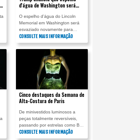
à
d'água de Washington será
esvaziado para reparos
ta
O espelho d’água do Lincoln
Memorial em Washington será
esvaziado novamente para
reparos, um mês após sua
CONSULTE MAIS INFORMAÇÃO
is
reinauguração e depois de
passar por obras no valor de
.
cerca de 14 milhões de dólares
(71 milhões de reais), anunciou
o presidente Donald Trump
nesta terça-feira (14).
Cinco destaques da Semana de
Alta-Costura de Paris
De minivestidos luminosos a
ma
peças totalmente reversíveis,
passando por estrelas como Bad
Bunny e Pedro Pascal entre as
CONSULTE MAIS INFORMAÇÃO
celebridades presentes nos