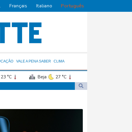
l
Français
Italiano
Português
UCAÇÃO
VALE A PENA SABER
CLIMA
23 °C
Beja
27 °C
anco
26 °C
34 °C
Recife
26 °C
25 °C
egião petrolífera
Brasília
29 °C
 em aeroporto alemão
bia