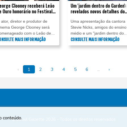
eorge Clooney receberá Leão
Um 'jardim dentro do Garden':
e Ouro honorário no Festival
revelados novos detalhes do
e Cinema de Veneza
casamento de Taylor Swift
 ator, diretor e produtor de
Uma apresentação da cantora
inema George Clooney será
Stevie Nicks, amigos do ensino
omenageado com o Leão de
médio e um "jardim dentro do
uro honorário por sua carreira
ONSULTE MAIS INFORMAÇÃO
Garden": novos detalhes sobre
CONSULTE MAIS INFORMAÇÃO
o próximo Festival de Cinema
casamento da superestrela do
e Veneza, anunciaram os
pop Taylor Swift e do craque d
rganizadores nesta segunda-
futebol americano Travis Kelce,
ira (6).
em Nova York, foram revelado
‹
1
2
3
4
5
6
...
›
neste sábado (4).
 o conteúdo.
© Seoul Gazette 2026 - Todos os direitos reservados