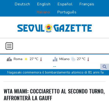
Deutsch
English
Español
Français
Italiano
Português
Roma
27 °C
Milano
27 °C
Palermo
28 °C
Venezia
24 °C
--
Nagasaki commemora il bombardamento atomico di 81 anni fa
Napoli
28 °C
Ankara, 'Egitto potrebbe essere il prossimo ad aderire al Patto
della Mecca'
WTA MIAMI: COCCIARETTO AL SECONDO TURNO,
Ankara, 'Egitto potrebbe essere il prossimo ad aderire al Patto
AFFRONTERÀ LA GAUFF
della Mecca'
Tennis, n.1 al mondo Sabalenka sconfitta da Alexandrova a