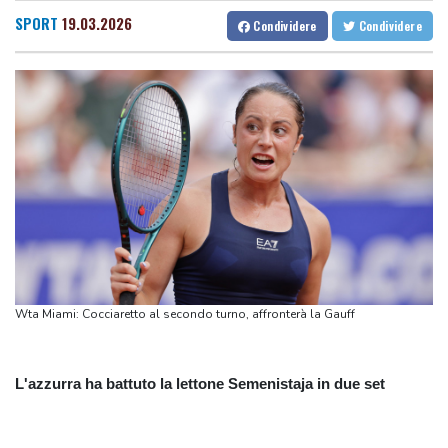
Toronto
SPORT
19.03.2026
Condividere
Condividere
Tennis, n.1 al mondo Sabalenka sconfitta da Alexandrova a
Toronto
Odessa sotto attacco russo, danneggiati edifici e infrastrutture
Odessa sotto attacco russo, danneggiati edifici e infrastrutture
Teheran, 'se Usa non correggeranno il loro comportamento
Hormuz resterà chiuso'
Teheran, 'se Usa non correggeranno il loro comportamento
Hormuz resterà chiuso'
Malagò alla Gazzetta dello Sport, "Bianchedi capo delegazione
Azzurri"
Wta Miami: Cocciaretto al secondo turno, affronterà la Gauff
L'azzurra ha battuto la lettone Semenistaja in due set