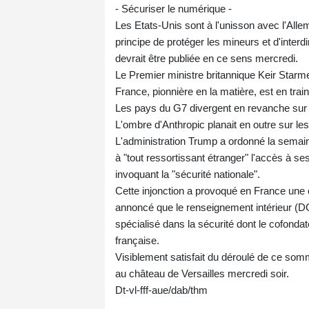
- Sécuriser le numérique -
Les Etats-Unis sont à l'unisson avec l'Allem
principe de protéger les mineurs et d'inter
devrait être publiée en ce sens mercredi.
Le Premier ministre britannique Keir Starm
France, pionnière en la matière, est en train
Les pays du G7 divergent en revanche sur l
L'ombre d'Anthropic planait en outre sur le
L'administration Trump a ordonné la semaine 
à "tout ressortissant étranger" l'accès à s
invoquant la "sécurité nationale".
Cette injonction a provoqué en France une
annoncé que le renseignement intérieur (DG
spécialisé dans la sécurité dont le cofonda
française.
Visiblement satisfait du déroulé de ce so
au château de Versailles mercredi soir.
Dt-vl-fff-aue/dab/thm