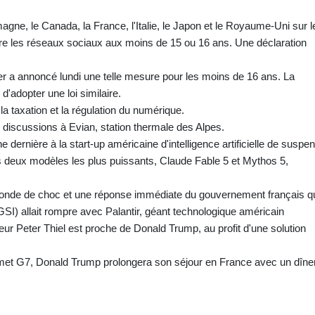
agne, le Canada, la France, l'Italie, le Japon et le Royaume-Uni sur l
dire les réseaux sociaux aux moins de 15 ou 16 ans. Une déclaration
er a annoncé lundi une telle mesure pour les moins de 16 ans. La
 d'adopter une loi similaire.
a taxation et la régulation du numérique.
s discussions à Evian, station thermale des Alpes.
dernière à la start-up américaine d'intelligence artificielle de suspe
es deux modèles les plus puissants, Claude Fable 5 et Mythos 5,
 onde de choc et une réponse immédiate du gouvernement français qu
SI) allait rompre avec Palantir, géant technologique américain
teur Peter Thiel est proche de Donald Trump, au profit d'une solution
mmet G7, Donald Trump prolongera son séjour en France avec un dîne