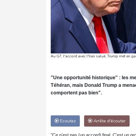
Au G7, l'accord avec l'Iran salué, Trump met en 
"Une opportunité historique" : les 
Téhéran, mais Donald Trump a menacé
comportent pas bien".
Ecoutez
Arrête d'écouter
"Ce n'est pas (un accord) final. C'est un p