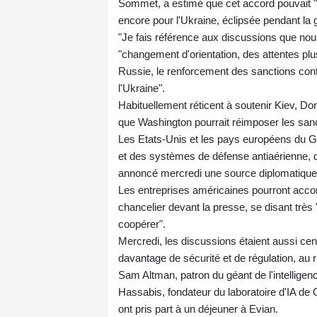
Sommet, a estimé que cet accord pouvait "
encore pour l'Ukraine, éclipsée pendant la g
"Je fais référence aux discussions que nous 
"changement d'orientation, des attentes plus 
Russie, le renforcement des sanctions contr
l'Ukraine".
Habituellement réticent à soutenir Kiev, Do
que Washington pourrait réimposer les san
Les Etats-Unis et les pays européens du G7
et des systèmes de défense antiaérienne,
annoncé mercredi une source diplomatique 
Les entreprises américaines pourront accord
chancelier devant la presse, se disant trè
coopérer".
Mercredi, les discussions étaient aussi c
davantage de sécurité et de régulation, au r
Sam Altman, patron du géant de l'intelligen
Hassabis, fondateur du laboratoire d'IA de 
ont pris part à un déjeuner à Evian.