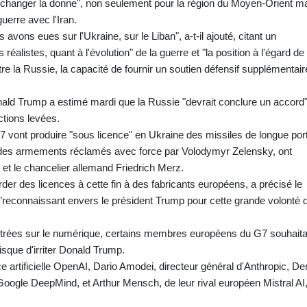
changer la donne", non seulement pour la région du Moyen-Orient m
uerre avec l'Iran.
avons eues sur l'Ukraine, sur le Liban", a-t-il ajouté, citant un
réalistes, quant à l'évolution" de la guerre et "la position à l'égard de 
e la Russie, la capacité de fournir un soutien défensif supplémentair
nald Trump a estimé mardi que la Russie "devrait conclure un accord"
ctions levées.
 vont produire "sous licence" en Ukraine des missiles de longue por
 des armements réclamés avec force par Volodymyr Zelensky, ont
et le chancelier allemand Friedrich Merz.
er des licences à cette fin à des fabricants européens, a précisé le
s "reconnaissant envers le président Trump pour cette grande volonté 
entrées sur le numérique, certains membres européens du G7 souhaita
isque d'irriter Donald Trump.
ce artificielle OpenAI, Dario Amodei, directeur général d'Anthropic, D
Google DeepMind, et Arthur Mensch, de leur rival européen Mistral AI