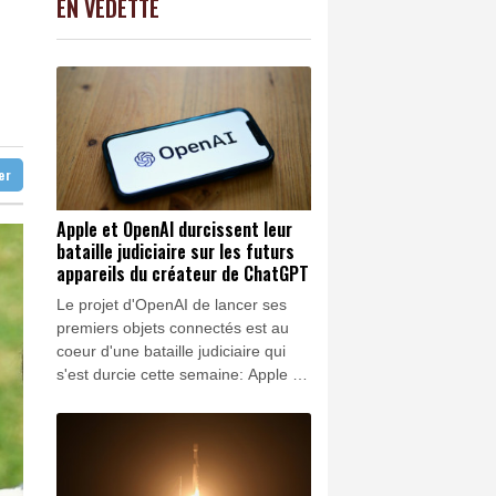
EN VEDETTE
C
-0.41%
1416.23
€
nt climatique
K
1.64%
4392.86
€
un mois sans JT
0.08%
4329.06
€
ocité
e les sargasses
ter
Apple et OpenAI durcissent leur
bataille judiciaire sur les futurs
appareils du créateur de ChatGPT
Le projet d'OpenAI de lancer ses
premiers objets connectés est au
coeur d'une bataille judiciaire qui
s'est durcie cette semaine: Apple a
réclamé l'arrêt de l'usage de ses
secrets industriels et la fouille des
ordinateurs du créateur de
ChatGPT, qui a rétorqué en
demandant l'abandon de poursuites