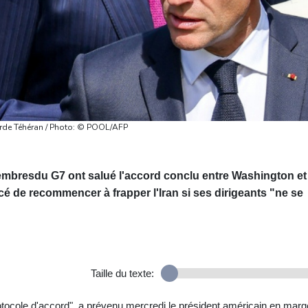
garde Téhéran / Photo: © POOL/AFP
membresdu G7 ont salué l'accord conclu entre Washington et
 de recommencer à frapper l'Iran si ses dirigeants "ne se
Taille du texte:
rotocole d'accord", a prévenu mercredi le président américain en marg