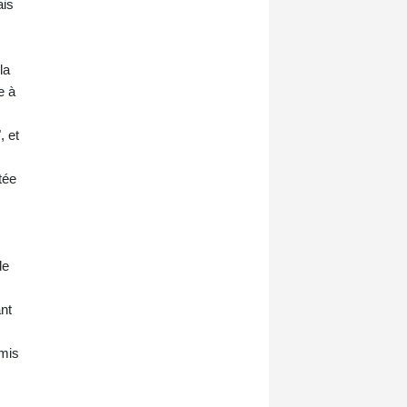
ais
la
e à
, et
tée
de
nt
emis
,