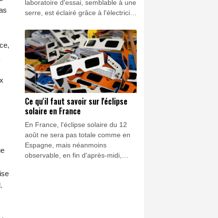
laboratoire d'essai, semblable à une
pas
serre, est éclairé grâce à l'électricité
produite par 1.500 caisses en bois
remplies de terre et de compost.
ce,
ix
Ce qu'il faut savoir sur l'éclipse
solaire en France
En France, l'éclipse solaire du 12
août ne sera pas totale comme en
Espagne, mais néanmoins
ue
observable, en fin d'après-midi,
avec des lunettes dédiées. Voici ce
ise
que vous devez savoir afin de vous
.
préparer au rendez-vous entre le
Soleil et la Lune.