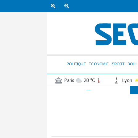
POLITIQUE
ECONOMIE
SPORT
BOUL
Paris
28 °C
Lyon
--
Luxembourg
26 °C
Jersey
24 °C
Burki
Senegal
31 °C
Tog
Madagascar
24 °C
Bruxelles
25 °C
Va