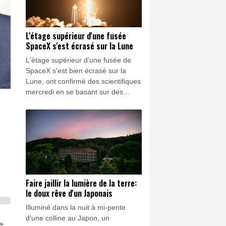
"sans fondement".
L'étage supérieur d'une fusée
SpaceX s'est écrasé sur la Lune
L'étage supérieur d'une fusée de
SpaceX s'est bien écrasé sur la
Lune, ont confirmé des scientifiques
mercredi en se basant sur des
observations réalisées avec un
télescope au Chili qui a capté des
preuves d'un nuage de débris.
Faire jaillir la lumière de la terre:
le doux rêve d'un Japonais
Illuminé dans la nuit à mi-pente
d'une colline au Japon, un
e