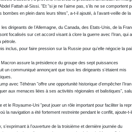
bdel Fattah al-Sissi. "Et "si je ne l'aime pas, s'ils ne se comportent 
mbes en plein dans leurs têtes", a-t-il ajouté, à l'avant-veille de la
 les dirigeants de l'Allemagne, du Canada, des Etats-Unis, de la Fran
ont focalisés sur cet accord visant à clore la guerre avec l'Iran, qui a
 pétrole.
Unis inclus, pour faire pression sur la Russie pour qu'elle négocie la pa
l Macron assure la présidence du groupe des sept puissances
 nuit un communiqué annonçant que tous les dirigeants s'étaient mis
tiques.
ump avec Téhéran "offre une opportunité historique d'empêcher l'Iran
quer aux menaces liées à ses activités régionales et balistiques", sal
e et le Royaume-Uni "peut jouer un rôle important pour faciliter la repr
ù la navigation a été fortement restreinte pendant le conflit, ajoute-t-il
s'exprimant à l'ouverture de la troisième et dernière journée du