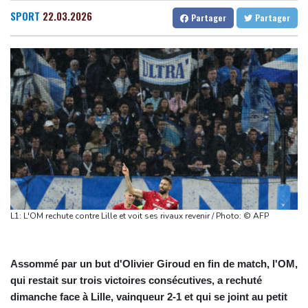
l'agriculture
Gabon
29 °C
Kamerun
23 °C
SPORT
22.03.2026
Partager
Partager
Culottes menstruelles : les règles du remboursement précisées
Haiti
32 °C
Madagascar
14 °C
En Thaïlande, "choc" et "incrédulité" dans un lycée après une
Congo
30 °C
Cayenne
26 °C
fusillade mortelle
French Guiana
34 °C
Emploi américain moins bon que prévu, les Bourses en hausse
Bruxelles
24 °C
Vancouver
21 °C
Dans les ruines de Gaza, la laborieuse renaissance de
Monte-Carlo
28 °C
l'apiculture sur les toits
En Gironde, des vétérinaires au chevet de la faune sauvage
après le mégafeu
Pour combattre les moustiques, une entreprise américaine en
relâche 600.000 dans les jardins
L1: L'OM rechute contre Lille et voit ses rivaux revenir / Photo: © AFP
Assommé par un but d'Olivier Giroud en fin de match, l'OM,
qui restait sur trois victoires consécutives, a rechuté
dimanche face à Lille, vainqueur 2-1 et qui se joint au petit