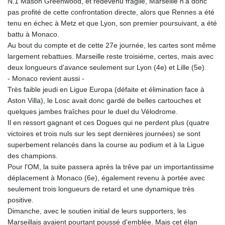
N.1 Mason Greenwood, et redevenu fragile, Marseille n'a donc
pas profité de cette confrontation directe, alors que Rennes a été
tenu en échec à Metz et que Lyon, son premier poursuivant, a été
battu à Monaco.
Au bout du compte et de cette 27e journée, les cartes sont même
largement rebattues. Marseille reste troisième, certes, mais avec
deux longueurs d'avance seulement sur Lyon (4e) et Lille (5e).
- Monaco revient aussi -
Très faible jeudi en Ligue Europa (défaite et élimination face à
Aston Villa), le Losc avait donc gardé de belles cartouches et
quelques jambes fraîches pour le duel du Vélodrome.
Il en ressort gagnant et ces Dogues qui ne perdent plus (quatre
victoires et trois nuls sur les sept dernières journées) se sont
superbement relancés dans la course au podium et à la Ligue
des champions.
Pour l'OM, la suite passera après la trêve par un importantissime
déplacement à Monaco (6e), également revenu à portée avec
seulement trois longueurs de retard et une dynamique très
positive.
Dimanche, avec le soutien initial de leurs supporters, les
Marseillais avaient pourtant poussé d'emblée. Mais cet élan