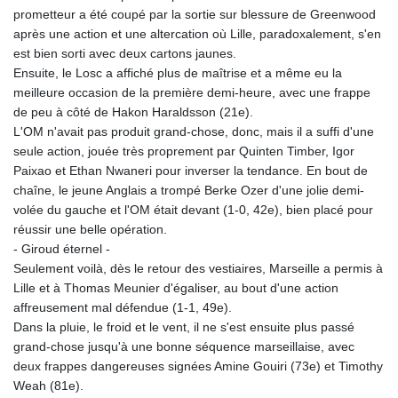
prometteur a été coupé par la sortie sur blessure de Greenwood
après une action et une altercation où Lille, paradoxalement, s'en
est bien sorti avec deux cartons jaunes.
Ensuite, le Losc a affiché plus de maîtrise et a même eu la
meilleure occasion de la première demi-heure, avec une frappe
de peu à côté de Hakon Haraldsson (21e).
L'OM n'avait pas produit grand-chose, donc, mais il a suffi d'une
seule action, jouée très proprement par Quinten Timber, Igor
Paixao et Ethan Nwaneri pour inverser la tendance. En bout de
chaîne, le jeune Anglais a trompé Berke Ozer d'une jolie demi-
volée du gauche et l'OM était devant (1-0, 42e), bien placé pour
réussir une belle opération.
- Giroud éternel -
Seulement voilà, dès le retour des vestiaires, Marseille a permis à
Lille et à Thomas Meunier d'égaliser, au bout d'une action
affreusement mal défendue (1-1, 49e).
Dans la pluie, le froid et le vent, il ne s'est ensuite plus passé
grand-chose jusqu'à une bonne séquence marseillaise, avec
deux frappes dangereuses signées Amine Gouiri (73e) et Timothy
Weah (81e).