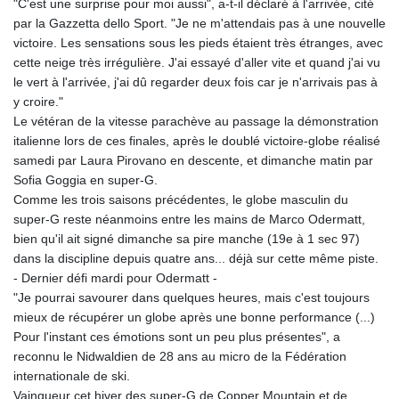
"C'est une surprise pour moi aussi", a-t-il déclaré à l'arrivée, cité
par la Gazzetta dello Sport. "Je ne m'attendais pas à une nouvelle
victoire. Les sensations sous les pieds étaient très étranges, avec
cette neige très irrégulière. J'ai essayé d'aller vite et quand j'ai vu
le vert à l'arrivée, j'ai dû regarder deux fois car je n'arrivais pas à
y croire."
Le vétéran de la vitesse parachève au passage la démonstration
italienne lors de ces finales, après le doublé victoire-globe réalisé
samedi par Laura Pirovano en descente, et dimanche matin par
Sofia Goggia en super-G.
Comme les trois saisons précédentes, le globe masculin du
super-G reste néanmoins entre les mains de Marco Odermatt,
bien qu'il ait signé dimanche sa pire manche (19e à 1 sec 97)
dans la discipline depuis quatre ans... déjà sur cette même piste.
- Dernier défi mardi pour Odermatt -
"Je pourrai savourer dans quelques heures, mais c'est toujours
mieux de récupérer un globe après une bonne performance (...)
Pour l'instant ces émotions sont un peu plus présentes", a
reconnu le Nidwaldien de 28 ans au micro de la Fédération
internationale de ski.
Vainqueur cet hiver des super-G de Copper Mountain et de