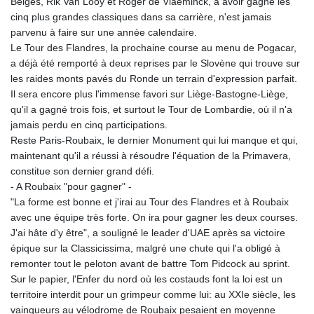
Belges, Rik Van Looy et Roger de Vlaeminck, à avoir gagné les
cinq plus grandes classiques dans sa carrière, n'est jamais
parvenu à faire sur une année calendaire.
Le Tour des Flandres, la prochaine course au menu de Pogacar,
a déjà été remporté à deux reprises par le Slovène qui trouve sur
les raides monts pavés du Ronde un terrain d'expression parfait.
Il sera encore plus l'immense favori sur Liège-Bastogne-Liège,
qu'il a gagné trois fois, et surtout le Tour de Lombardie, où il n'a
jamais perdu en cinq participations.
Reste Paris-Roubaix, le dernier Monument qui lui manque et qui,
maintenant qu'il a réussi à résoudre l'équation de la Primavera,
constitue son dernier grand défi.
- A Roubaix "pour gagner" -
"La forme est bonne et j'irai au Tour des Flandres et à Roubaix
avec une équipe très forte. On ira pour gagner les deux courses.
J'ai hâte d'y être", a souligné le leader d'UAE après sa victoire
épique sur la Classicissima, malgré une chute qui l'a obligé à
remonter tout le peloton avant de battre Tom Pidcock au sprint.
Sur le papier, l'Enfer du nord où les costauds font la loi est un
territoire interdit pour un grimpeur comme lui: au XXIe siècle, les
vainqueurs au vélodrome de Roubaix pesaient en moyenne