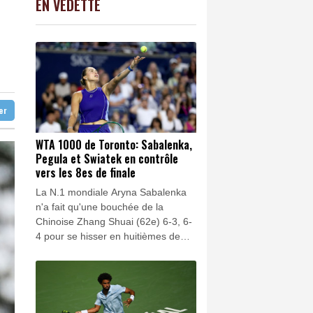
EN VEDETTE
C
-0.41%
1416.23
€
la veuve d'un jihadiste
K
0.46%
4322.09
€
nt six dans un lycée
-0.05%
4323.21
€
s abeilles face aux canicules
ter
WTA 1000 de Toronto: Sabalenka,
Pegula et Swiatek en contrôle
vers les 8es de finale
La N.1 mondiale Aryna Sabalenka
n'a fait qu'une bouchée de la
Chinoise Zhang Shuai (62e) 6-3, 6-
4 pour se hisser en huitièmes de
finale du WTA 1000 de Toronto, un
stade que Jessica Pegula (3e) et
Iga Swiatek (8e) ont elles aussi
atteint sans trop transpirer.