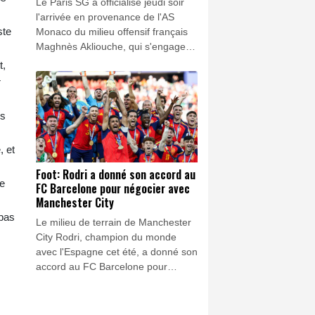
Le Paris SG a officialisé jeudi soir
l'arrivée en provenance de l'AS
ste
Monaco du milieu offensif français
Maghnès Akliouche, qui s'engage
avec le club de la capitale jusqu'en
t,
2031.
r
es
, et
Foot: Rodri a donné son accord au
6e
FC Barcelone pour négocier avec
Manchester City
 pas
Le milieu de terrain de Manchester
City Rodri, champion du monde
avec l'Espagne cet été, a donné son
accord au FC Barcelone pour
négocier un potentiel transfert, a
affirmé jeudi à l'AFP une source au
sein du club catalan.