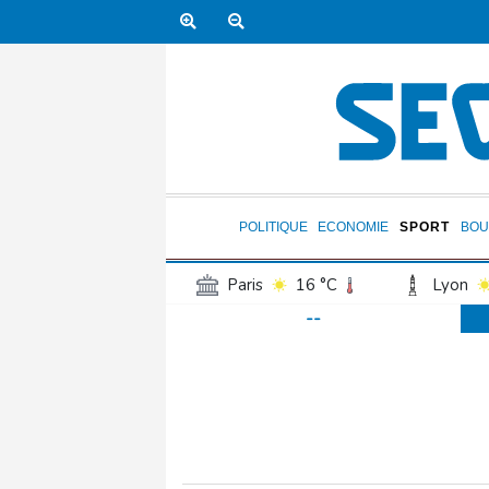
POLITIQUE
ECONOMIE
SPORT
BOU
Paris
16 °C
Lyon
--
Luxembourg
14 °C
Jersey
13 °C
Burki
Senegal
24 °C
Tog
Madagascar
19 °C
Bruxelles
15 °C
Va