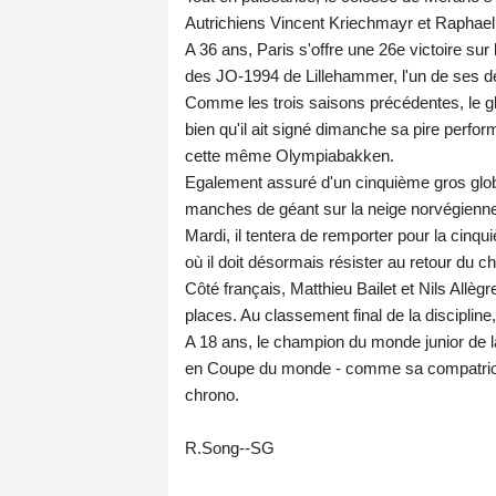
Autrichiens Vincent Kriechmayr et Raphae
A 36 ans, Paris s'offre une 26e victoire sur 
des JO-1994 de Lillehammer, l'un de ses deu
Comme les trois saisons précédentes, le 
bien qu'il ait signé dimanche sa pire perfor
cette même Olympiabakken.
Egalement assuré d'un cinquième gros globe
manches de géant sur la neige norvégienne, 
Mardi, il tentera de remporter pour la cinqu
où il doit désormais résister au retour du 
Côté français, Matthieu Bailet et Nils Allèg
places. Au classement final de la discipline
A 18 ans, le champion du monde junior de la
en Coupe du monde - comme sa compatriote
chrono.
R.Song--SG