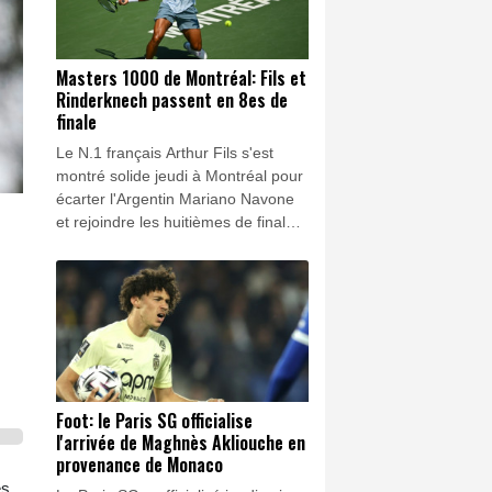
Masters 1000 de Montréal: Fils et
Rinderknech passent en 8es de
finale
Le N.1 français Arthur Fils s'est
montré solide jeudi à Montréal pour
écarter l'Argentin Mariano Navone
et rejoindre les huitièmes de finale
du Masters 1000 du Canada, tout
comme Arthur Rinderknech qui a
profité de l'abandon de l'Américain
Frances Tiafoe.
Foot: le Paris SG officialise
l'arrivée de Maghnès Akliouche en
provenance de Monaco
es