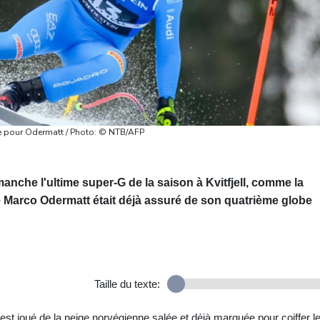
be pour Odermatt / Photo: © NTB/AFP
manche l'ultime super-G de la saison à Kvitfjell, comme la
se Marco Odermatt était déjà assuré de son quatrième globe
Taille du texte:
st joué de la neige norvégienne salée et déjà marquée pour coiffer l