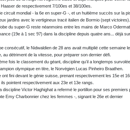
l Haaser de respectivement 7/100es et 38/100es.
le circuit mondial - la 6e en super-G -, et un huitième succès sur la pi
x jardins avec le vertigineux tracé italien de Bormio (sept victoires).
globe du super-G reste néanmoins entre les mains de Marco Odermat
mance (19e à 1 sec 97) dans la discipline depuis quatre ans... déjà su
 consécutif, le Nidwaldien de 28 ans avait multiplié cette semaine l
au détriment de la vitesse, pour préparer son dernier défi.
ième fois le classement du géant, discipline qu'il a longtemps survolée
champion olympique en titre, le Norvégien Lucas Pinheiro Braathen.
re ont fini devant le génie suisse, prenant respectivement les 15e et 1
, ils pointent respectivement aux 23e et 13e rangs.
 discipline Victor Haghighat a refermé le portillon pour ses premiers
 Emy Charbonnier chez les femmes -, signant le 26e et dernier