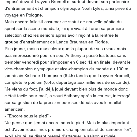
imposé devant Trayvon Bromell et surtout devant son partenaire
d'entraînement et champion olympique Noah Lyles, ainsi privé du
voyage en Pologne.
Mais encore fallait-il assumer ce statut de nouvelle pépite du
sprint sur la scène mondiale, lui qui vivait à Torun sa première
sélection chez les seniors après avoir rejoint à la rentrée le
groupe d'entraînement de Lance Brauman en Floride.
Plus jeune, moins musculeux que la plupart de ses rivaux mais
pas impressionné pour un sou, Anthony a passé les tours sans
trembler vendredi pour s'imposer en 6 sec 41 en finale, devant le
vice-champion olympique et vice-champion du monde du 100 m
jamaïcain Kishane Thompson (6.45) tandis que Trayvon Bromell,
complète le podium (6.45, départagé aux millièmes de seconde).
"Je viens du foot, j'ai déjà joué devant bien plus de monde donc
c'était facile pour moi", a souri Anthony après la course, interrogé
sur sa gestion de la pression pour ses débuts avec le maillot
américain.
- "Encore sous le pied" -
"Je pense que j'en ai encore sous le pied. Mais le plus important
est d'avoir réussi mes premiers championnats et de ramener l'or",
a-t-il ajouté, se disant pressé d'attaquer la saison estivale.