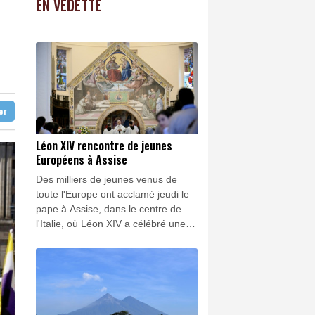
EN VEDETTE
C
-0.41%
1416.23
€
mer du Japon, selon l'armée sud-coréenne
K
2.08%
4302.47
€
mné à la prison à perpétuité
0.5%
4333.41
€
s "envahisseurs" venant vivre sur l'île
2 ans de défier le temps
ter
Léon XIV rencontre de jeunes
Européens à Assise
Des milliers de jeunes venus de
toute l'Europe ont acclamé jeudi le
pape à Assise, dans le centre de
l'Italie, où Léon XIV a célébré une
messe dans le cadre des
commémorations du 800e
anniversaire de la mort de saint
François.