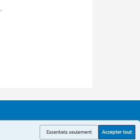
alentour où vivent encore des
,
milliers de familles.
Essentiels seulement
Accepter tout