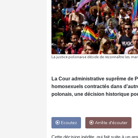
La justice polonaise décide de reconnaître les m
La Cour administrative suprême de P
homosexuels contractés dans d'autre
polonais, une décision historique pou
Ecoutez
Arrête d'écouter
Cette décision inédite, qui fait suite à un ar