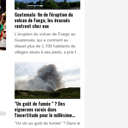
Guatemala: fin de l'éruption du
volcan de Fuego, les évacués
rentrent chez eux
L'éruption du volcan de Fuego au
Guatemala, qui a contraint au
départ plus de 1.700 habitants de
villages situés à ses pieds, a pris fin
mercredi et le retour chez eux des
évacués a commencé.
"Un goût de fumée " ? Des
vignerons varois dans
l'incertitude pour le millésime
2026
"Un vin au goût de fumée" ? Dans le