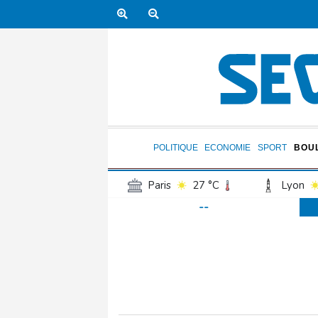
POLITIQUE
ECONOMIE
SPORT
BOU
Paris
27 °C
Lyon
--
Luxembourg
22 °C
Jersey
21 °C
Burki
Senegal
32 °C
Tog
Madagascar
15 °C
Bruxelles
23 °C
Va