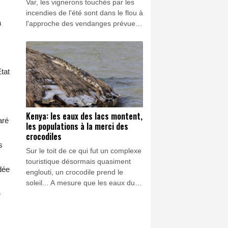
Var, les vignerons touchés par les
incendies de l'été sont dans le flou à
à
l'approche des vendanges prévues
mi-août, craignant de ne pas
pouvoir commercialiser leur
millésime 2026.
tat
Kenya: les eaux des lacs montent,
aré
les populations à la merci des
crocodiles
s
Sur le toit de ce qui fut un complexe
touristique désormais quasiment
ndée
englouti, un crocodile prend le
soleil... A mesure que les eaux du
lac Baringo, au Kenya, montent et
e
submergent les terres, sauriens et
hippopotames se rapprochent
dangereusement des maisons