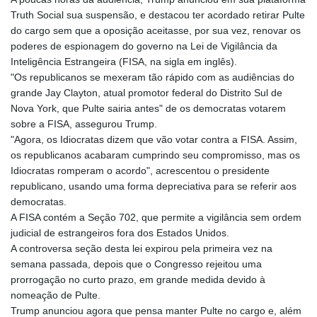
Truth Social sua suspensão, e destacou ter acordado retirar Pulte
do cargo sem que a oposição aceitasse, por sua vez, renovar os
poderes de espionagem do governo na Lei de Vigilância da
Inteligência Estrangeira (FISA, na sigla em inglês).
"Os republicanos se mexeram tão rápido com as audiências do
grande Jay Clayton, atual promotor federal do Distrito Sul de
Nova York, que Pulte sairia antes" de os democratas votarem
sobre a FISA, assegurou Trump.
"Agora, os Idiocratas dizem que vão votar contra a FISA. Assim,
os republicanos acabaram cumprindo seu compromisso, mas os
Idiocratas romperam o acordo", acrescentou o presidente
republicano, usando uma forma depreciativa para se referir aos
democratas.
A FISA contém a Seção 702, que permite a vigilância sem ordem
judicial de estrangeiros fora dos Estados Unidos.
A controversa seção desta lei expirou pela primeira vez na
semana passada, depois que o Congresso rejeitou uma
prorrogação no curto prazo, em grande medida devido à
nomeação de Pulte.
Trump anunciou agora que pensa manter Pulte no cargo e, além