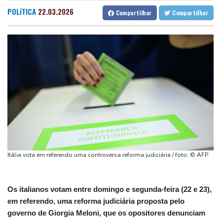
de Janeiro
Fortaleza
27 °C
Goiânia
25 °C
POLíTICA
22.03.2026
Compartilhar
Compartilhar
Atentados marcam primeiro dia do novo governo na Colômbia
Lisbon
22 °C
Rio de Janeiro
24 °C
Swiatek vence Kostyuk de virada e avança às quartas de final
São Paulo
24 °C
Salvador
25 °C
WTA 1000 de Toronto
Brasília
23 °C
Turistas da Colômbia morrem em acidente de helicóptero no Rio
(imprensa)
Espanha inicia controle na fronteira com Itália após crise
migratória
Após renovar com Real Madrid, Vini joga com braçadeira de
capitão na vitória sobre o Ferencvaros
Simeone reafirma que decisão sobre Julián Álvarez já foi tomada
Itália vota em referendo uma controversa reforma judiciária / foto: © AFP
Os italianos votam entre domingo e segunda-feira (22 e 23),
em referendo, uma reforma judiciária proposta pelo
governo de Giorgia Meloni, que os opositores denunciam