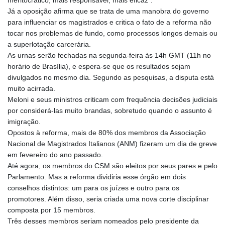
meritocrático, mais responsável, mais eficaz”.
Já a oposição afirma que se trata de uma manobra do governo
para influenciar os magistrados e critica o fato de a reforma não
tocar nos problemas de fundo, como processos longos demais ou
a superlotação carcerária.
As urnas serão fechadas na segunda-feira às 14h GMT (11h no
horário de Brasília), e espera-se que os resultados sejam
divulgados no mesmo dia. Segundo as pesquisas, a disputa está
muito acirrada.
Meloni e seus ministros criticam com frequência decisões judiciais
por considerá-las muito brandas, sobretudo quando o assunto é
imigração.
Opostos à reforma, mais de 80% dos membros da Associação
Nacional de Magistrados Italianos (ANM) fizeram um dia de greve
em fevereiro do ano passado.
Até agora, os membros do CSM são eleitos por seus pares e pelo
Parlamento. Mas a reforma dividiria esse órgão em dois
conselhos distintos: um para os juízes e outro para os
promotores. Além disso, seria criada uma nova corte disciplinar
composta por 15 membros.
Três desses membros seriam nomeados pelo presidente da