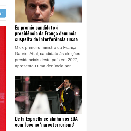
ífera do Iêmen
tter
ratória
a guerra contra o tráfico
Ex-premiê candidato à
presidência da França denuncia
 do pão e do trabalho
suspeita de interferência russa
O ex-primeiro ministro da França
Gabriel Attal, candidato às eleições
presidenciais deste país em 2027,
apresentou uma denúncia por
"interferência estrangeira" por meio
de "redes russas" que buscam
desestabilizá-lo, afirmaram seus
advogados à AFP neste sábado (8).
De la Espriella se alinha aos EUA
com foco no 'narcoterrorismo'