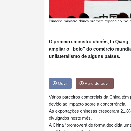
Primeiro-ministro chinês promete expandir o 'bo
O primeiro-ministro chinês, Li Qiang
ampliar o “bolo” do comércio mundia
unilateralismo de alguns países.
Ouvir
Pare de ouvir
Vários parceiros comerciais da China têm 
devido ao impacto sobre a concorrência.
As exportações chinesas cresceram 21,8% 
divulgados neste mês.
A China “promoverá de forma decidida uma a