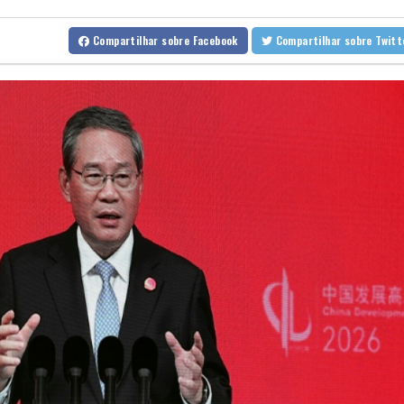
Ataques de rebeldes houthis deixam 10 mortos em região petrol
Compartilhar
sobre Facebook
Compartilhar
sobre Twi
Espanha impõe controles fronteiriços à Itália em meio a crise mig
De la Espriella chega ao poder na Colômbia com apoio de Trump n
Milhares marcham na Argentina no dia de São Caetano, padroeiro