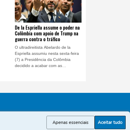
De la Espriella assume o poder na
Colômbia com apoio de Trump na
guerra contra o tráfico
O ultradireitista Abelardo de la
Espriella assumiu nesta sexta-feira
(7) a Presidência da Colômbia
decidido a acabar com as
negociações de paz e combater
guerrilhas e narcotraficantes com
mão de ferro, em uma mudança de
rumo que estreita os laços com
Washington.
Apenas essenciais
Aceitar tudo