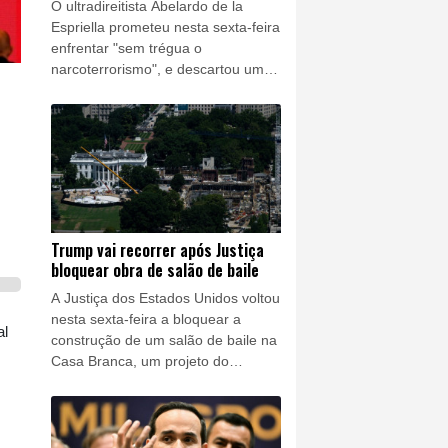
O ultradireitista Abelardo de la
Espriella prometeu nesta sexta-feira
enfrentar "sem trégua o
narcoterrorismo", e descartou uma
negociação de paz com os grupos
armados, ao assumir a Presidência
da Colômbia, uma guinada que
recompõe a aliança entre Bogotá e
Washington.
Trump vai recorrer após Justiça
bloquear obra de salão de baile
A Justiça dos Estados Unidos voltou
nesta sexta-feira a bloquear a
al
construção de um salão de baile na
Casa Branca, um projeto do
presidente Donald Trump, que
respondeu que levará o caso à
Suprema Corte.