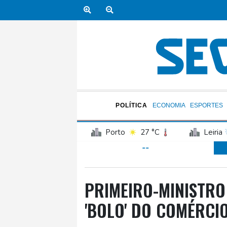
POLÍTICA
ECONOMIA
ESPORTES
Porto
27 °C
Leiria
--
Faro
30 °C
Évora
Guarda
25 °C
Coim
Curitiba
14 °C
Fort
PRIMEIRO-MINISTRO
Rio de Janeiro
22 °C
'BOLO' DO COMÉRCI