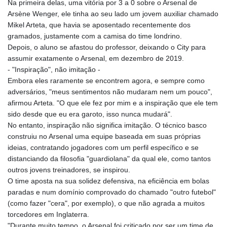
Na primeira delas, uma vitória por 3 a 0 sobre o Arsenal de
Arsène Wenger, ele tinha ao seu lado um jovem auxiliar chamado
Mikel Arteta, que havia se aposentado recentemente dos
gramados, justamente com a camisa do time londrino.
Depois, o aluno se afastou do professor, deixando o City para
assumir exatamente o Arsenal, em dezembro de 2019.
- "Inspiração", não imitação -
Embora eles raramente se encontrem agora, e sempre como
adversários, "meus sentimentos não mudaram nem um pouco",
afirmou Arteta. "O que ele fez por mim e a inspiração que ele tem
sido desde que eu era garoto, isso nunca mudará".
No entanto, inspiração não significa imitação. O técnico basco
construiu no Arsenal uma equipe baseada em suas próprias
ideias, contratando jogadores com um perfil específico e se
distanciando da filosofia "guardiolana" da qual ele, como tantos
outros jovens treinadores, se inspirou.
O time aposta na sua solidez defensiva, na eficiência em bolas
paradas e num domínio comprovado do chamado "outro futebol"
(como fazer "cera", por exemplo), o que não agrada a muitos
torcedores em Inglaterra.
"Durante muito tempo, o Arsenal foi criticado por ser um time de