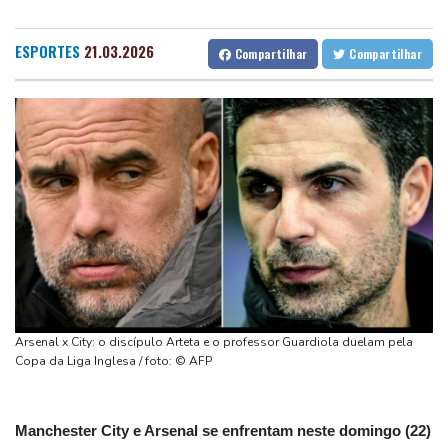
Rebeldes houthis continuam ofensiva no Iêmen com ataques em
Fortaleza
27 °C
Goiânia
32 °C
região petrolífera
Lisbon
25 °C
Rio de Janeiro
29 °C
ESPORTES
21.03.2026
Compartilhar
Compartilhar
Rebeca Andrade tira nota mais alta do mundo no salto em 2026
São Paulo
22 °C
Salvador
26 °C
Rússia nega estar por trás do drone com explosivos encontrado
Brasília
29 °C
em aeroporto alemão
De la Espriella: um milionário pró-Trump na Presidência da
Colômbia
Vasco anuncia contratação do atacante argentino Facundo
Colidio
Ex-advogado de Trump pronto para ser confirmado como
procurador-geral dos EUA
Arsenal x City: o discípulo Arteta e o professor Guardiola duelam pela
Copa da Liga Inglesa / foto: © AFP
Manchester City e Arsenal se enfrentam neste domingo (22)