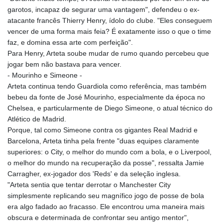
garotos, incapaz de segurar uma vantagem", defendeu o ex-
atacante francês Thierry Henry, ídolo do clube. "Eles conseguem
vencer de uma forma mais feia? É exatamente isso o que o time
faz, e domina essa arte com perfeição".
Para Henry, Arteta soube mudar de rumo quando percebeu que
jogar bem não bastava para vencer.
- Mourinho e Simeone -
Arteta continua tendo Guardiola como referência, mas também
bebeu da fonte de José Mourinho, especialmente da época no
Chelsea, e particularmente de Diego Simeone, o atual técnico do
Atlético de Madrid.
Porque, tal como Simeone contra os gigantes Real Madrid e
Barcelona, Arteta tinha pela frente "duas equipes claramente
superiores: o City, o melhor do mundo com a bola, e o Liverpool,
o melhor do mundo na recuperação da posse", ressalta Jamie
Carragher, ex-jogador dos 'Reds' e da seleção inglesa.
"Arteta sentia que tentar derrotar o Manchester City
simplesmente replicando seu magnífico jogo de posse de bola
era algo fadado ao fracasso. Ele encontrou uma maneira mais
obscura e determinada de confrontar seu antigo mentor",