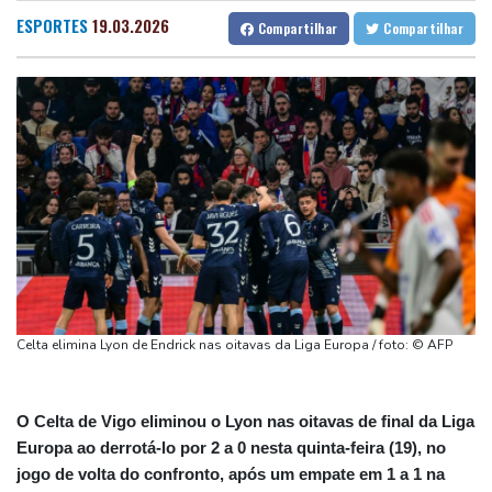
em aeroporto alemão
Fortaleza
27 °C
Goiânia
32 °C
ESPORTES
19.03.2026
Compartilhar
Compartilhar
De la Espriella: um milionário pró-Trump na Presidência da
Lisbon
25 °C
Rio de Janeiro
29 °C
Colômbia
São Paulo
22 °C
Salvador
26 °C
Vasco anuncia contratação do atacante argentino Facundo
Brasília
29 °C
Colidio
Ex-advogado de Trump pronto para ser confirmado como
procurador-geral dos EUA
Espanha lança ultimato à Itália para que levante controles
fronteiriços
Obras do salão de baile de Trump são bloqueadas em recurso
Celta elimina Lyon de Endrick nas oitavas da Liga Europa / foto: © AFP
O Celta de Vigo eliminou o Lyon nas oitavas de final da Liga
Europa ao derrotá-lo por 2 a 0 nesta quinta-feira (19), no
jogo de volta do confronto, após um empate em 1 a 1 na