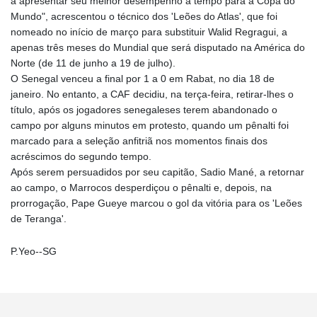
a apresentar seu melhor desempenho a tempo para a Copa do
Mundo", acrescentou o técnico dos 'Leões do Atlas', que foi
nomeado no início de março para substituir Walid Regragui, a
apenas três meses do Mundial que será disputado na América do
Norte (de 11 de junho a 19 de julho).
O Senegal venceu a final por 1 a 0 em Rabat, no dia 18 de
janeiro. No entanto, a CAF decidiu, na terça-feira, retirar-lhes o
título, após os jogadores senegaleses terem abandonado o
campo por alguns minutos em protesto, quando um pênalti foi
marcado para a seleção anfitriã nos momentos finais dos
acréscimos do segundo tempo.
Após serem persuadidos por seu capitão, Sadio Mané, a retornar
ao campo, o Marrocos desperdiçou o pênalti e, depois, na
prorrogação, Pape Gueye marcou o gol da vitória para os 'Leões
de Teranga'.
P.Yeo--SG