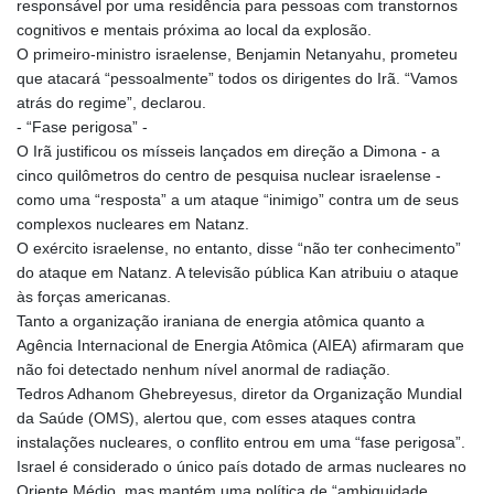
responsável por uma residência para pessoas com transtornos
cognitivos e mentais próxima ao local da explosão.
O primeiro-ministro israelense, Benjamin Netanyahu, prometeu
que atacará “pessoalmente” todos os dirigentes do Irã. “Vamos
atrás do regime”, declarou.
- “Fase perigosa” -
O Irã justificou os mísseis lançados em direção a Dimona - a
cinco quilômetros do centro de pesquisa nuclear israelense -
como uma “resposta” a um ataque “inimigo” contra um de seus
complexos nucleares em Natanz.
O exército israelense, no entanto, disse “não ter conhecimento”
do ataque em Natanz. A televisão pública Kan atribuiu o ataque
às forças americanas.
Tanto a organização iraniana de energia atômica quanto a
Agência Internacional de Energia Atômica (AIEA) afirmaram que
não foi detectado nenhum nível anormal de radiação.
Tedros Adhanom Ghebreyesus, diretor da Organização Mundial
da Saúde (OMS), alertou que, com esses ataques contra
instalações nucleares, o conflito entrou em uma “fase perigosa”.
Israel é considerado o único país dotado de armas nucleares no
Oriente Médio, mas mantém uma política de “ambiguidade