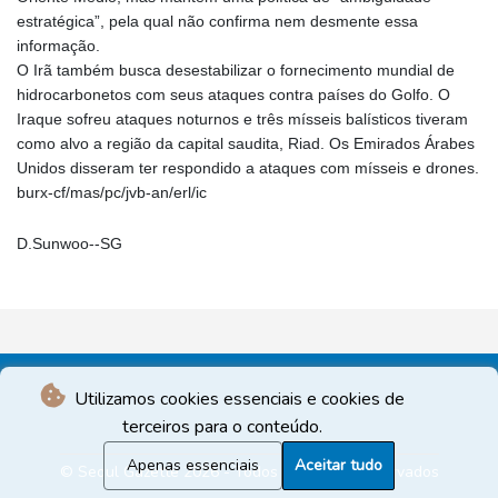
estratégica”, pela qual não confirma nem desmente essa
informação.
O Irã também busca desestabilizar o fornecimento mundial de
hidrocarbonetos com seus ataques contra países do Golfo. O
Iraque sofreu ataques noturnos e três mísseis balísticos tiveram
como alvo a região da capital saudita, Riad. Os Emirados Árabes
Unidos disseram ter respondido a ataques com mísseis e drones.
burx-cf/mas/pc/jvb-an/erl/ic
D.Sunwoo--SG
Utilizamos cookies essenciais e cookies de
terceiros para o conteúdo.
Apenas essenciais
Aceitar tudo
© Seoul Gazette 2026 - Todos os direitos reservados