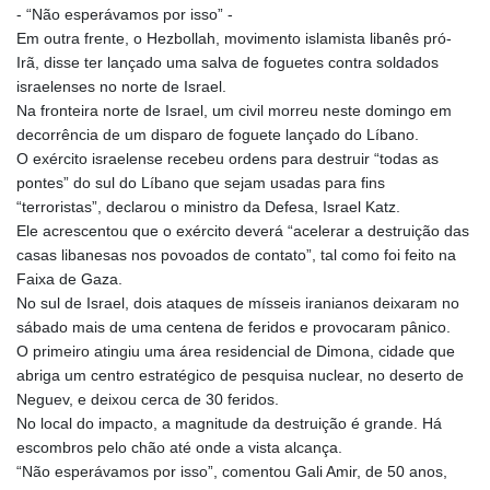
- “Não esperávamos por isso” -
Em outra frente, o Hezbollah, movimento islamista libanês pró-
Irã, disse ter lançado uma salva de foguetes contra soldados
israelenses no norte de Israel.
Na fronteira norte de Israel, um civil morreu neste domingo em
decorrência de um disparo de foguete lançado do Líbano.
O exército israelense recebeu ordens para destruir “todas as
pontes” do sul do Líbano que sejam usadas para fins
“terroristas”, declarou o ministro da Defesa, Israel Katz.
Ele acrescentou que o exército deverá “acelerar a destruição das
casas libanesas nos povoados de contato”, tal como foi feito na
Faixa de Gaza.
No sul de Israel, dois ataques de mísseis iranianos deixaram no
sábado mais de uma centena de feridos e provocaram pânico.
O primeiro atingiu uma área residencial de Dimona, cidade que
abriga um centro estratégico de pesquisa nuclear, no deserto de
Neguev, e deixou cerca de 30 feridos.
No local do impacto, a magnitude da destruição é grande. Há
escombros pelo chão até onde a vista alcança.
“Não esperávamos por isso”, comentou Gali Amir, de 50 anos,