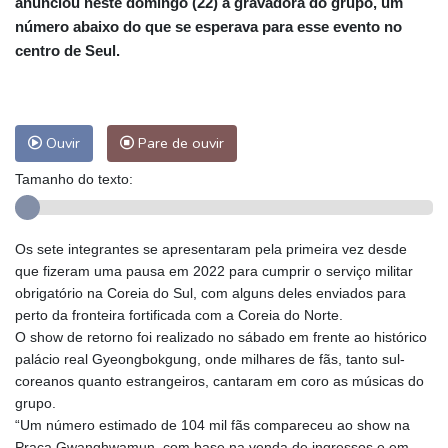
anunciou neste domingo (22) a gravadora do grupo, um
número abaixo do que se esperava para esse evento no
centro de Seul.
Ouvir
Pare de ouvir
Tamanho do texto:
Os sete integrantes se apresentaram pela primeira vez desde
que fizeram uma pausa em 2022 para cumprir o serviço militar
obrigatório na Coreia do Sul, com alguns deles enviados para
perto da fronteira fortificada com a Coreia do Norte.
O show de retorno foi realizado no sábado em frente ao histórico
palácio real Gyeongbokgung, onde milhares de fãs, tanto sul-
coreanos quanto estrangeiros, cantaram em coro as músicas do
grupo.
“Um número estimado de 104 mil fãs compareceu ao show na
Praça Gwanghwamun, com base na venda de ingressos e em