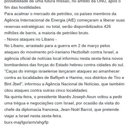
possibilidade de uma futura missão, no âmbito da ONU, após o
fim das hostilidades.
Para acalmar o mercado de petróleo, os países membros da
Agência Internacional de Energia (AIE) começaram a liberar suas
reservas estratégicas: no total, serão disponibilizados 426
milhões de barris, a maioria de petróleo bruto.
- Novos ataques no Líbano -
No Líbano, arrastado para a guerra em 2 de março pelos
ataques do movimento pró-iraniano Hezbollah contra Israel, a
agência oficial de notícias local informou nesta sexta-feira novos
bombardeios das forças do Estado hebreu contra cidades do sul.
"Caças do inimigo israelense lançaram ataques ao amanhecer
contra as localidades de Bafliyeh e Hanine, nos distritos de Tiro e
Bint Jbeil", informou a Agência Nacional de Notícias, que também
citou ataques contra outras cinco localidades.
Na quinta-feira, o presidente libanês Joseph Aoun voltou a pedir
uma trégua e negociações com Israel, por ocasião da visita do
chefe da diplomacia francesa, Jean-Noël Barrot, que pretende
viajar a Israel nesta sexta-feira.
burx-maj/lgo/arm/ahg/fp