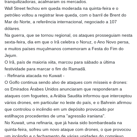
tranquilizadoras, acalmaram os mercados.
Wall Street fechou em queda moderada na quinta-feira e o
petróleo voltou a registrar leve queda, com o barril de Brent do
Mar do Norte, a referência internacional, negociado a 107
dólares.
Na guerra, que se tornou regional, os ataques prosseguiam nesta
sexta-feira, dia em que o Irã celebra o Noruz, o Ano Novo persa,
e muitos países muçulmanos comemoram a Festa do Fim do
Jejum.
O Irã, país de maioria xiita, marcou para sábado a última
festividade para marcar o fim do Ramadã.
- Refinaria atacada no Kuwait -
O Golfo continua sendo alvo de ataques com mísseis e drones:
os Emirados Árabes Unidos anunciaram que responderam a
ataques com foguetes, a Arábia Saudita informou que interceptou
vários drones, em particular no leste do país, e o Bahrein afirmou
que controlou o incêndio em um depósito provocado por
estilhaços procedentes de uma "agressão iraniana".
No Kuwait, uma refinaria, que já havia sido bombardeada na
quinta-feira, sofreu um novo ataque com drones, o que provocou
um incêndio e o fechamento de várias unidades do complexo.