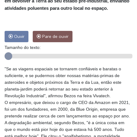
em devolver a Terra ao seu estado pré-industrial, enviando
atividades poluentes para outro local no espaço.
Ouvir
Pare de ouvir
Tamanho do texto:
"Se as viagens espaciais se tornarem confiáveis e baratas o
suficiente, e se pudermos obter nossas matérias-primas de
asteroides e objetos próximos da Terra e da Lua, então este
planeta-jardim poderá retornar ao seu estado anterior à
Revolução Industrial", afirmou Bezos na feira Vivatech.
O empresário, que deixou o cargo de CEO da Amazon em 2021,
foi um dos fundadores, em 2000, da Blue Origin, empresa que
pretende realizar cerca de cem lançamentos ao espaço por ano.
A degradação ambiental, segundo Bezos, "é a única coisa em
que o mundo está pior hoje do que estava há 500 anos. Tudo
está melhor hoje". Ele citou o "analfabetismo, a mortalidade