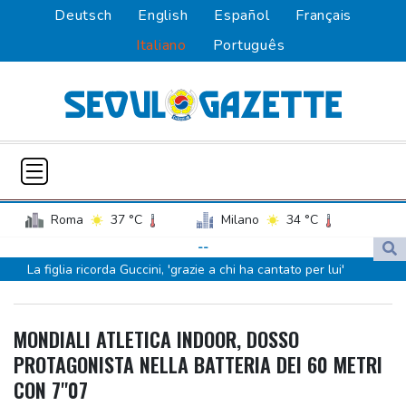
Deutsch
English
Español
Français
Italiano
Português
Roma
37 °C
Milano
34 °C
Palermo
31 °C
Venezia
34 °C
--
La figlia ricorda Guccini, 'grazie a chi ha cantato per lui'
Napoli
33 °C
Mogol, 'Guccini un grande, ha tenuto alta la cultura popolare
italiana'
MONDIALI ATLETICA INDOOR, DOSSO
Afghanistan, Nove Caring Humans e i cinque anni di talebani
PROTAGONISTA NELLA BATTERIA DEI 60 METRI
Borsa: l'Europa prosegue positiva dopo dati Usa, in discesa
CON 7''07
petrolio e gas