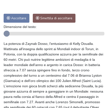
Ascoltare
Smettila di ascoltare
Dimensione del testo:
La potenza di Zaynab Dosso, l'entusiasmo di Kelly Doualla.
Mattinata all'insegna dello sprint ai Mondiali indoor di Torun, in
Polonia, con la doppia qualificazione azzurra per la semifinale dei
60 metri. Chi può nutrire legittime ambizioni di medaglia è la
leader mondiale dell'anno e argento in carica Dosso: in batteria
sfreccia a 7.07 senza spingere fino in fondo, terzo crono
complessivo del turno a un centesimo dal 7.06 di Brianna Lyston
(Giamaica) e dell'oro olimpico dei 100 Julien Alfred (Saint Lucia).
L'emozione non gioca brutti scherzi alla sedicenne Doualla, la più
giovane azzurra di sempre a gareggiare in un Mondiale: nessuna
paura nella corsia al fianco della Alfred e centra il passaggio in
semifinale con 7.27. Avanti anche Lorenzo Simonelli, promosso
alla semifinale dei 60 ostacoli con 7.65 (out il debuttante Oliver