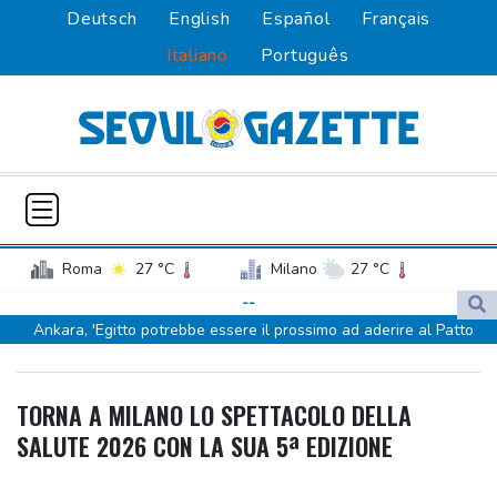
Deutsch
English
Español
Français
Italiano
Português
Roma
27 °C
Milano
27 °C
Palermo
28 °C
Venezia
24 °C
--
Ankara, 'Egitto potrebbe essere il prossimo ad aderire al Patto
Napoli
28 °C
della Mecca'
Ankara, 'Egitto potrebbe essere il prossimo ad aderire al Patto
TORNA A MILANO LO SPETTACOLO DELLA
della Mecca'
SALUTE 2026 CON LA SUA 5ª EDIZIONE
Tennis, n.1 al mondo Sabalenka sconfitta da Alexandrova a
Toronto