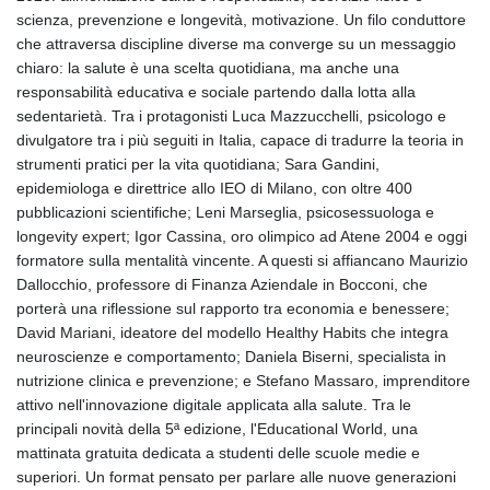
scienza, prevenzione e longevità, motivazione. Un filo conduttore
che attraversa discipline diverse ma converge su un messaggio
chiaro: la salute è una scelta quotidiana, ma anche una
responsabilità educativa e sociale partendo dalla lotta alla
sedentarietà. Tra i protagonisti Luca Mazzucchelli, psicologo e
divulgatore tra i più seguiti in Italia, capace di tradurre la teoria in
strumenti pratici per la vita quotidiana; Sara Gandini,
epidemiologa e direttrice allo IEO di Milano, con oltre 400
pubblicazioni scientifiche; Leni Marseglia, psicosessuologa e
longevity expert; Igor Cassina, oro olimpico ad Atene 2004 e oggi
formatore sulla mentalità vincente. A questi si affiancano Maurizio
Dallocchio, professore di Finanza Aziendale in Bocconi, che
porterà una riflessione sul rapporto tra economia e benessere;
David Mariani, ideatore del modello Healthy Habits che integra
neuroscienze e comportamento; Daniela Biserni, specialista in
nutrizione clinica e prevenzione; e Stefano Massaro, imprenditore
attivo nell'innovazione digitale applicata alla salute. Tra le
principali novità della 5ª edizione, l'Educational World, una
mattinata gratuita dedicata a studenti delle scuole medie e
superiori. Un format pensato per parlare alle nuove generazioni