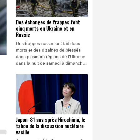
Des échanges de frappes font
cinq morts en Ukraine et en
Russie
Des frappes russes ont fait deux
morts et des dizaines de blessés
dans plusieurs régions de l'Ukraine
dans la nuit de samedi à dimanche,
tandis qu'une attaque de drones
ukrainienne a tué trois personnes
dans la région russe de Belgorod.
Japon: 81 ans après Hiroshima, le
tabou de la dissuasion nucléaire
vacille