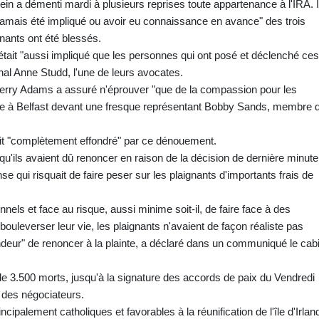
ein a démenti mardi à plusieurs reprises toute appartenance à l'IRA. I
"jamais été impliqué ou avoir eu connaissance en avance" des trois
gnants ont été blessés.
ait "aussi impliqué que les personnes qui ont posé et déclenché ces
unal Anne Studd, l'une de leurs avocates.
erry Adams a assuré n'éprouver "que de la compassion pour les
sse à Belfast devant une fresque représentant Bobby Sands, membre 
dit "complètement effondré" par ce dénouement.
u'ils avaient dû renoncer en raison de la décision de dernière minute
e qui risquait de faire peser sur les plaignants d'importants frais de
ls et face au risque, aussi minime soit-il, de faire face à des
uleverser leur vie, les plaignants n'avaient de façon réaliste pas
endeur" de renoncer à la plainte, a déclaré dans un communiqué le cab
 de 3.500 morts, jusqu'à la signature des accords de paix du Vendredi
 des négociateurs.
ncipalement catholiques et favorables à la réunification de l'île d'Irlan