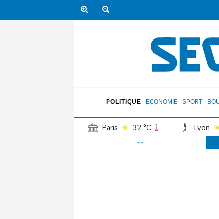
POLITIQUE
ECONOMIE
SPORT
BO
Paris
32 °C
Lyon
--
Luxembourg
28 °C
Jersey
26 °C
Burki
Senegal
33 °C
Tog
Madagascar
20 °C
Bruxelles
30 °C
Va