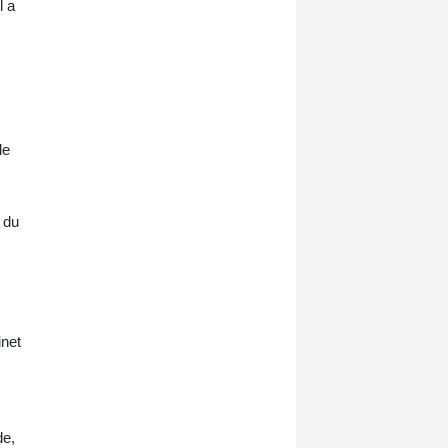
l a
vie privée - jusqu'à les saboter à la
chaîne.
de
 du
inet
de,