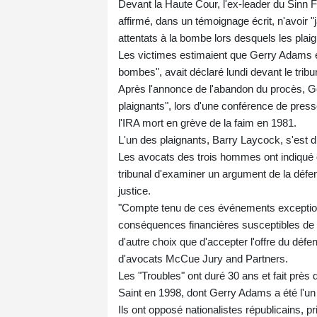
Devant la Haute Cour, l'ex-leader du Sinn F
affirmé, dans un témoignage écrit, n'avoir 
attentats à la bombe lors desquels les plai
Les victimes estimaient que Gerry Adams ét
bombes", avait déclaré lundi devant le trib
Après l'annonce de l'abandon du procès, G
plaignants", lors d'une conférence de pre
l'IRA mort en grève de la faim en 1981.
L'un des plaignants, Barry Laycock, s'est 
Les avocats des trois hommes ont indiqué q
tribunal d'examiner un argument de la défens
justice.
"Compte tenu de ces événements exceptionne
conséquences financières susceptibles de bo
d'autre choix que d'accepter l'offre du déf
d'avocats McCue Jury and Partners.
Les "Troubles" ont duré 30 ans et fait près
Saint en 1998, dont Gerry Adams a été l'un
Ils ont opposé nationalistes républicains, pri