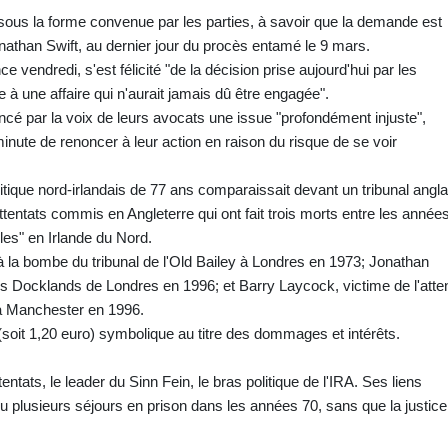
sous la forme convenue par les parties, à savoir que la demande est
nathan Swift, au dernier jour du procès entamé le 9 mars.
e vendredi, s'est félicité "de la décision prise aujourd'hui par les
e à une affaire qui n'aurait jamais dû être engagée".
ncé par la voix de leurs avocats une issue "profondément injuste",
 minute de renoncer à leur action en raison du risque de se voir
olitique nord-irlandais de 77 ans comparaissait devant un tribunal angla
attentats commis en Angleterre qui ont fait trois morts entre les année
les" en Irlande du Nord.
at à la bombe du tribunal de l'Old Bailey à Londres en 1973; Jonathan
es Docklands de Londres en 1996; et Barry Laycock, victime de l'atte
à Manchester en 1996.
soit 1,20 euro) symbolique au titre des dommages et intérêts.
ntats, le leader du Sinn Fein, le bras politique de l'IRA. Ses liens
lu plusieurs séjours en prison dans les années 70, sans que la justice