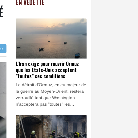
EN VEDETTE
C
-0.41%
1416.23
€
É
ises jamais réalisées
K
1.64%
4392.86
€
 à air comprimé à l'école selon la police
0.08%
4329.06
€
e
ter
L'Iran exige pour rouvrir Ormuz
que les Etats-Unis acceptent
"toutes" ses conditions
Le détroit d'Ormuz, enjeu majeur de
la guerre au Moyen-Orient, restera
verrouillé tant que Washington
n'acceptera pas "toutes" les
conditions posées par Téhéran, ont
insisté dimanche les Gardiens de la
Révolution, éloignant l'espoir d'un
règlement rapide du conflit.