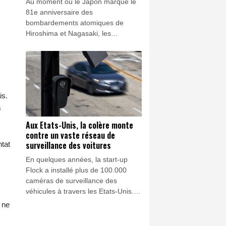
Au moment où le Japon marque le
81e anniversaire des
bombardements atomiques de
Hiroshima et Nagasaki, les
dirigeants nippons plaident pour
relancer le débat sur la dissuasion
nucléaire, le ministre de la Défense
appelant à des discussions "sans
tabou".
is.
s
Aux Etats-Unis, la colère monte
contre un vaste réseau de
surveillance des voitures
ntat
En quelques années, la start-up
Flock a installé plus de 100.000
caméras de surveillance des
véhicules à travers les Etats-Unis.
Mais un vaste mouvement populaire
 ne
s'en prend désormais à cette
plateforme accusée d'atteinte à la