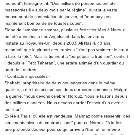
moment", témoigne-t-il. "Des milliers de personnes ont été
massacrées il y a deux mois par le régime", durant le vaste
mouvement de contestation de janvier, et "mon pays est
maintenant bombardé de tous les côtés".
Signe de l'ambiance sombre, plusieurs festivités liées à Norouz
ont été annulées à Los Angeles et dans les environs.
Installé au Royaume-Uni depuis 2003, Ali Nasiri, 48 ans,
reconnaît que la plupart des Iraniens "n'ont pas vraiment le cœur
à faire la fête". Mais ils tiennent à "perpétuer la tradition", confie-t-
il depuis le "Petit Téhéran", une artère animée d'un quartier du
nord de Londres.
- Contacts impossibles -
Shahabi, propriétaire de deux boulangeries dans le même
quartier, a été très occupé ces deux dernières semaines. Malgré
la guerre, "nous devons célébrer Norouz. Nous le faisons depuis
des milliers d'années. Nous devons garder l'espoir d'un avenir
meilleur".
Exilée à Paris, où elle est vendeuse, Mahnaz confie ressentir "des
sentiments pleins de contradictions" pour ce Norouz: "à la fois
une profonde douleur pour ce qui arrive à l'Iran et, en même