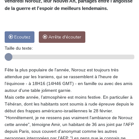
vendredi Norouz, leur Nouvel An, partagés entre l'angoisse
de la guerre et l'espoir de meilleurs lendemains.
Ecoutez
Arrête d'écouter
Taille du texte:
Fête la plus populaire de l'année, Norouz est toujours très
attendue par les Iraniens, qui se rassemblent à l'heure de
l'équinoxe - à 18H16 (14H46 GMT) - en famille ou avec des amis
autour d'une table joliment garnie.
Mais cette année, l'atmosphère est moins festive. En particulier à
Téhéran, dont les habitants sont soumis à rude épreuve depuis le
début des frappes américano-israéliennes le 28 février.
"Honnêtement, je ne ressens pas vraiment l'ambiance de Norouz
cette année", témoigne Amir, un habitant de 36 ans joint par l'AFP
depuis Paris, sous couvert d'anonymat comme les autres
personnes interrogées par l'AFP. "Les gens que je connais ne