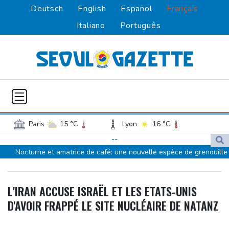
Deutsch
English
Español
Français
Italiano
Português
Paris
15 °C
Lyon
16 °C
Lille
11 °C
Monaco
25 °C
--
Nocturne et amatrice de café: une nouvelle espèce de grenouille
Bordeaux
19 °C
Luxembourg
12 °C
découverte au Costa Rica
Marseille
25 °C
Brussels
10 °C
Colombie: le président de la Espriella promet de combattre "sans
Guernsey
16 °C
Jersey
12 °C
L'IRAN ACCUSE ISRAËL ET LES ETATS-UNIS
répit" le narcotrafic
Burkina Faso
27 °C
Guinea
22 °C
D'AVOIR FRAPPÉ LE SITE NUCLÉAIRE DE NATANZ
Le rappeur Moha La Squale condamné à deux ans pour des
Mali
16 °C
Niger
27 °C
violences sur deux femmes
Senegal
25 °C
Togo
22 °C