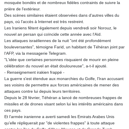
mosquée bondés et de nombreux fidèles contraints de suivre la
prière de l'extérieur.
Des scènes similaires étaient observées dans d'autres villes du
pays, où l'accès à Internet est très restreint.
Les Iraniens fêtent également depuis vendredi soir Norouz, le
nouvel an persan qui coïncide cette année avec l'Aïd.
Les attaques israéliennes de la nuit "ont été profondément
bouleversantes", témoigne Farid, un habitant de Téhéran joint par
l'AFP, via la messagerie Telegram.
"L'idée que certaines personnes risquaient de mourir en pleine
célébration du nouvel an était douloureuse", a-t-il ajouté.
- Renseignement irakien frappé -
La guerre s'est étendue aux monarchies du Golfe, l'Iran accusant
ses voisins de permettre aux forces américaines de mener des
attaques contre lui depuis leurs territoires.
Depuis le 28 février, Téhéran a lancé de nombreuses frappes de
missiles et de drones visant selon lui les intérêts américains dans
ces pays.
Et l'armée iranienne a averti samedi les Emirats Arabes Unis
qu'elle répliquerait par "de violentes frappes" à toute attaque