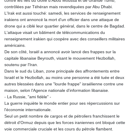
contre les îles du Golfe d'Abou Moussa et de Grande Tumb,
contrôlées par Téhéran mais revendiquées par Abu Dhabi.
L'Irak est aussi touché: samedi, les services de renseignement
irakiens ont annoncé la mort d'un officier dans une attaque de
drone qui a ciblé leur quartier général, dans le centre de Bagdad.
L'attaque visait un bâtiment de télécommunications du
renseignement irakien qui coopère avec des conseillers militaires
américains.
De son côté, Israël a annoncé avoir lancé des frappes sur la
capitale libanaise Beyrouth, visant le mouvement Hezbollah,
soutenu par l'Iran.
Dans le sud du Liban, zone principale des affrontements entre
Israël et le Hezbollah, au moins une personne a été tuée et deux
autres blessées dans une "lourde frappe" israélienne contre une
maison, selon l'Agence nationale d'information libanaise.
- La Russie, "ami fidèle" -
La guerre inquiète le monde entier pour ses répercussions sur
l'économie internationale.
Seul un petit nombre de cargos et de pétroliers franchissent le
détroit d'Ormuz depuis que les forces iraniennes ont bloqué cette
voie commerciale cruciale et les cours du pétrole flambent.