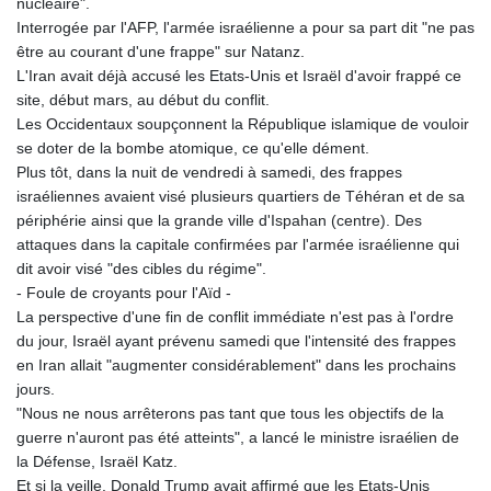
nucléaire".
Interrogée par l'AFP, l'armée israélienne a pour sa part dit "ne pas
être au courant d'une frappe" sur Natanz.
L'Iran avait déjà accusé les Etats-Unis et Israël d'avoir frappé ce
site, début mars, au début du conflit.
Les Occidentaux soupçonnent la République islamique de vouloir
se doter de la bombe atomique, ce qu'elle dément.
Plus tôt, dans la nuit de vendredi à samedi, des frappes
israéliennes avaient visé plusieurs quartiers de Téhéran et de sa
périphérie ainsi que la grande ville d'Ispahan (centre). Des
attaques dans la capitale confirmées par l'armée israélienne qui
dit avoir visé "des cibles du régime".
- Foule de croyants pour l'Aïd -
La perspective d'une fin de conflit immédiate n'est pas à l'ordre
du jour, Israël ayant prévenu samedi que l'intensité des frappes
en Iran allait "augmenter considérablement" dans les prochains
jours.
"Nous ne nous arrêterons pas tant que tous les objectifs de la
guerre n'auront pas été atteints", a lancé le ministre israélien de
la Défense, Israël Katz.
Et si la veille, Donald Trump avait affirmé que les Etats-Unis