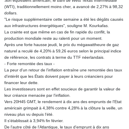
Son équivalent américain, le baril de West Texas Intermediate
(WTI), traditionnellement moins cher, a avancé de 2,27% à 98,32
dollars.
"Le risque supplémentaire cette semaine a été les dégâts causés
aux infrastructures énergétiques", souligne M. Kourkafas.
La crainte est que même en cas de fin rapide du conflit, la
production mondiale reste au ralenti pour un moment.
Après une forte hausse jeudi, le prix du mégawattheure de gaz
naturel a reculé de 4,20% à 59,26 euros selon le principal indice
de référence, les contrats à terme du TTF néerlandais.
- Forte remontée des taux -
La peur d'un retour de l'inflation entraîne une remontée des taux
d'intérêt que les États doivent payer à leurs créanciers pour
financer leur dette.
Les investisseurs sont en effet soucieux de garantir la valeur de
leur créance menacée par l'inflation.
Vers 20H45 GMT, le rendement à dix ans des emprunts de l'Etat
américain grimpait à 4,38% contre 4,28% à la clôture la veille, un
niveau plus vu depuis l'été.
Il s'établissait à 3,94% fin février.
De l'autre côté de l'Atlantique, le taux d'emprunt à dix ans