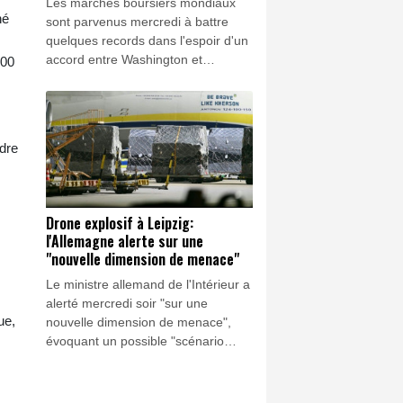
Les marchés boursiers mondiaux
né
sont parvenus mercredi à battre
quelques records dans l'espoir d'un
accord entre Washington et
400
Téhéran pour la réouverture du
détroit d'Ormuz, mais la dynamique
haussière des derniers jours montre
des signes d'essoufflement.
adre
Drone explosif à Leipzig:
l'Allemagne alerte sur une
"nouvelle dimension de menace"
Le ministre allemand de l'Intérieur a
alerté mercredi soir "sur une
ue,
nouvelle dimension de menace",
évoquant un possible "scénario
d'attaque hybride" après la
découverte d'un drone explosif, à
l'aéroport de Leipzig, un hub