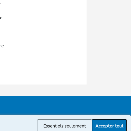
é
e,
une
Essentiels seulement
Accepter tout