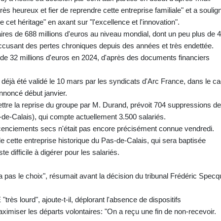
s heureux et fier de reprendre cette entreprise familiale" et a soulig
e cet héritage" en axant sur "l'excellence et l'innovation".
faires de 688 millions d'euros au niveau mondial, dont un peu plus de 
accusant des pertes chroniques depuis des années et très endettée.
s de 32 millions d'euros en 2024, d'après des documents financiers
déjà été validé le 10 mars par les syndicats d'Arc France, dans le c
annoncé début janvier.
tre la reprise du groupe par M. Durand, prévoit 704 suppressions de
-de-Calais), qui compte actuellement 3.500 salariés.
 licenciements secs n'était pas encore précisément connue vendredi.
 de cette entreprise historique du Pas-de-Calais, qui sera baptisée
e difficile à digérer pour les salariés.
a pas le choix", résumait avant la décision du tribunal Frédéric Specq
très lourd", ajoute-t-il, déplorant l'absence de dispositifs
aximiser les départs volontaires: "On a reçu une fin de non-recevoir.