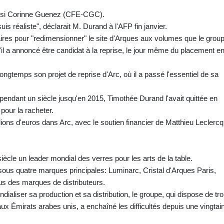
aussi Corinne Guenez (CFE-CGC).
uis réaliste", déclarait M. Durand à l'AFP fin janvier.
ires pour "redimensionner" le site d'Arques aux volumes que le grou
u'il a annoncé être candidat à la reprise, le jour même du placement e
ongtemps son projet de reprise d'Arc, où il a passé l'essentiel de sa
é pendant un siècle jusqu'en 2015, Timothée Durand l'avait quittée en
pour la racheter.
llions d'euros dans Arc, avec le soutien financier de Matthieu Leclercq
ècle un leader mondial des verres pour les arts de la table.
 sous quatre marques principales: Luminarc, Cristal d'Arques Paris,
s des marques de distributeurs.
aliser sa production et sa distribution, le groupe, qui dispose de tro
ux Émirats arabes unis, a enchaîné les difficultés depuis une vingtai