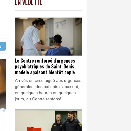
EN VEDETTE
C
-0.41%
1416.23
€
t ses adieux
K
2.08%
4302.47
€
orses venant vivre dans l'île
0.35%
4326.91
€
ture dépendra de Washington
 scène diplomatique
ter
Le Centre renforcé d'urgences
psychiatriques de Saint-Denis,
modèle apaisant bientôt copié
Arrivés en crise aiguë aux urgences
générales, des patients s'apaisent,
en quelques heures ou quelques
jours, au Centre renforcé
d'urgences psychiatriques (Crup) de
l'hôpital Delafontaine de Saint-
Denis, un dispositif pionnier bientôt
dupliqué ailleurs en France.