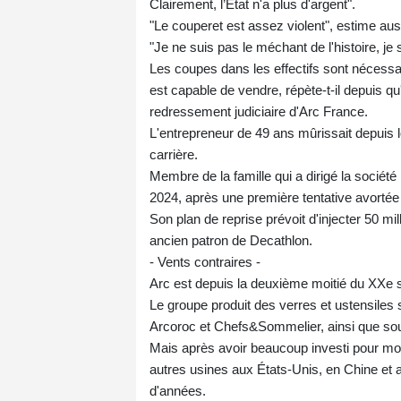
Clairement, l’État n'a plus d'argent".
"Le couperet est assez violent", estime 
"Je ne suis pas le méchant de l'histoire, je s
Les coupes dans les effectifs sont nécessa
est capable de vendre, répète-t-il depuis q
redressement judiciaire d'Arc France.
L'entrepreneur de 49 ans mûrissait depuis l
carrière.
Membre de la famille qui a dirigé la sociét
2024, après une première tentative avortée 
Son plan de reprise prévoit d'injecter 50 mi
ancien patron de Decathlon.
- Vents contraires -
Arc est depuis la deuxième moitié du XXe si
Le groupe produit des verres et ustensiles
Arcoroc et Chefs&Sommelier, ainsi que sou
Mais après avoir beaucoup investi pour mondi
autres usines aux États-Unis, en Chine et a
d'années.