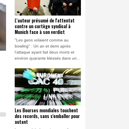
L'auteur présumé de l'attentat
contre un cortège syndical à
Munich face à son verdict
"Les gens volaient comme au
bowling" : Un an et demi après
l'attaque ayant fait deux morts et
environ quarante blessés dans un
cortège syndical dans une rue de
Munich, l'accusé, un réfugié afghan,
doit connaître jeudi son verdict.
Les Bourses mondiales touchent
des records, sans s'emballer pour
autant