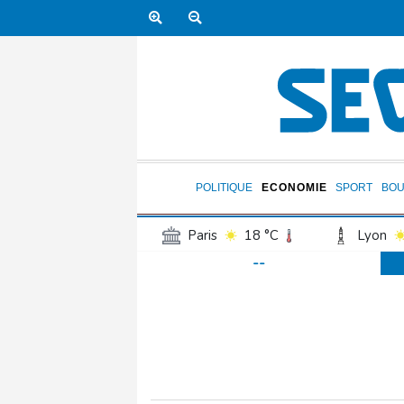
POLITIQUE
ECONOMIE
SPORT
BOU
Paris
18 °C
Lyon
--
Luxembourg
16 °C
Jersey
14 °C
Burki
Senegal
23 °C
Tog
Madagascar
16 °C
Bruxelles
16 °C
Va