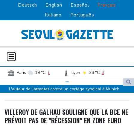
Deutsch
English
Español
Français
Italiano
Português
Paris
19 °C
Lyon
28 °C
Lille
20 °C
Monaco
30 °C
--
L'auteur de l'attentat contre un cortège syndical à Munich
Bordeaux
21 °C
Luxembourg
19 °C
condamné à la prison à perpétuité
Marseille
33 °C
Brussels
20 °C
Corse: le FLNC rejette la "mascarade" de l'autonomie et menace
Guernsey
18 °C
Jersey
18 °C
VILLEROY DE GALHAU SOULIGNE QUE LA BCE NE
les "envahisseurs" venant vivre sur l'île
Burkina Faso
30 °C
Guinea
22 °C
PRÉVOIT PAS DE "RÉCESSION" EN ZONE EURO
Euro de natation: Sjöström, de retour de maternité, continue à 32
Mali
16 °C
Niger
31 °C
ans de défier le temps
Senegal
24 °C
Togo
23 °C