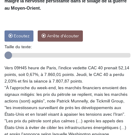
malgré la nervosité persistante dans le sillage de la guerre
au Moyen-Orient.
Ecoutez
Arrête d'écouter
Taille du texte:
Vers 09H45 heure de Paris, l'indice vedette CAC 40 prenait 52,14
points, soit 0,67%, à 7.860,01 points. Jeudi, le CAC 40 a perdu
2,03% et fini la séance à 7.807,87 points.
"À l'approche du week-end, les marchés financiers envoient des
signaux mitigés: les prix du pétrole se replient, mais les marchés
actions (sont) agités", note Patrick Munnelly, de Tickmill Group,
"les investisseurs surveillant de près les développements aux
États-Unis et en Israël visant à apaiser les tensions avec l'Iran".
"Les prix du pétrole sont plus calmes (...) après les appels des
États-Unis à éviter de cibler les infrastructures énergétiques (...)
et après l'annonce selon laquelle Washington envisage