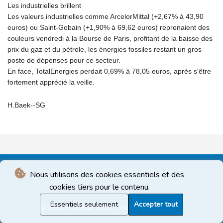
Les industrielles brillent
Les valeurs industrielles comme ArcelorMittal (+2,67% à 43,90
euros) ou Saint-Gobain (+1,90% à 69,62 euros) reprenaient des
couleurs vendredi à la Bourse de Paris, profitant de la baisse des
prix du gaz et du pétrole, les énergies fossiles restant un gros
poste de dépenses pour ce secteur.
En face, TotalEnergies perdait 0,69% à 78,05 euros, après s'être
fortement apprécié la veille.
H.Baek--SG
Nous utilisons des cookies essentiels et des
cookies tiers pour le contenu.
Essentiels seulement
Accepter tout
© Seoul Gazette 2026 - Tous droits réservés