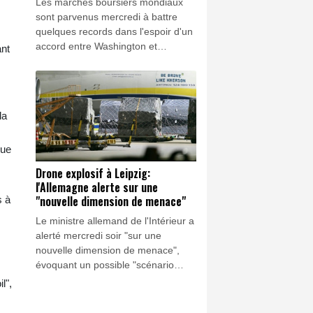
Les marchés boursiers mondiaux
sont parvenus mercredi à battre
quelques records dans l'espoir d'un
accord entre Washington et
ant
Téhéran pour la réouverture du
détroit d'Ormuz, mais la dynamique
haussière des derniers jours montre
des signes d'essoufflement.
la
que
Drone explosif à Leipzig:
l'Allemagne alerte sur une
"nouvelle dimension de menace"
s à
Le ministre allemand de l'Intérieur a
alerté mercredi soir "sur une
nouvelle dimension de menace",
évoquant un possible "scénario
d'attaque hybride" après la
l",
découverte d'un drone explosif, à
l'aéroport de Leipzig, un hub