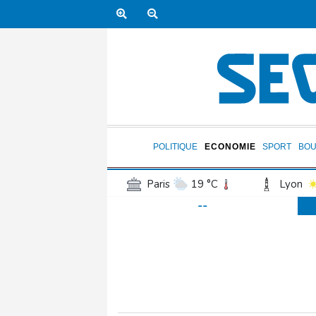
POLITIQUE
ECONOMIE
SPORT
BOU
Paris
19 °C
Lyon
--
Luxembourg
19 °C
Jersey
18 °C
Burki
Senegal
24 °C
Tog
Madagascar
22 °C
Bruxelles
20 °C
Va