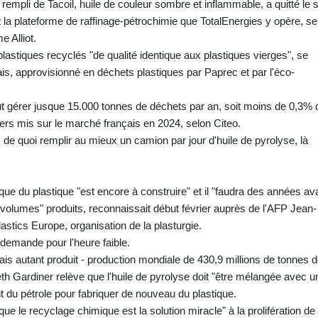
empli de Tacoil, huile de couleur sombre et inflammable, a quitté le s
t la plateforme de raffinage-pétrochimie que TotalEnergies y opère, se
e Alliot.
astiques recyclés "de qualité identique aux plastiques vierges", se
is, approvisionné en déchets plastiques par Paprec et par l'éco-
ut gérer jusque 15.000 tonnes de déchets par an, soit moins de 0,3%
rs mis sur le marché français en 2024, selon Citeo.
s de quoi remplir au mieux un camion par jour d'huile de pyrolyse, là
 du plastique "est encore à construire" et il "faudra des années av
de volumes" produits, reconnaissait début février auprès de l'AFP Jean-
astics Europe, organisation de la plasturgie.
 demande pour l'heure faible.
mais autant produit - production mondiale de 430,9 millions de tonnes 
Beth Gardiner relève que l'huile de pyrolyse doit "être mélangée avec u
 du pétrole pour fabriquer de nouveau du plastique.
ue le recyclage chimique est la solution miracle" à la prolifération de