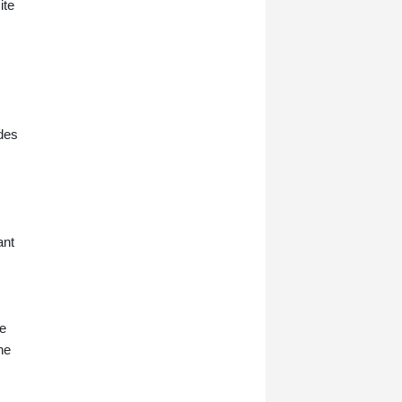
ite
logistique clé pour l'Otan et
l'acheminement de matériel militaire
et civil vers l'Ukraine, que Berlin
soutient activement depuis le début
de l'invasion russe.
 des
ant
de
ne