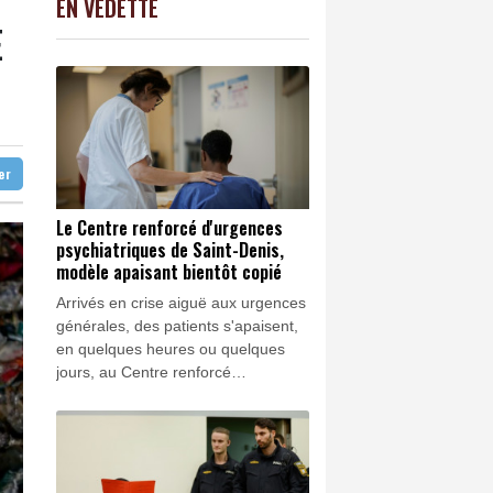
EN VEDETTE
C
-0.41%
1416.23
€
E
crocodiles
K
2.08%
4302.47
€
dèle apaisant bientôt copié
0.3%
4324.61
€
t ses adieux
orses venant vivre dans l'île
ter
Le Centre renforcé d'urgences
psychiatriques de Saint-Denis,
modèle apaisant bientôt copié
Arrivés en crise aiguë aux urgences
générales, des patients s'apaisent,
en quelques heures ou quelques
jours, au Centre renforcé
d'urgences psychiatriques (Crup) de
l'hôpital Delafontaine de Saint-
Denis, un dispositif pionnier bientôt
dupliqué ailleurs en France.