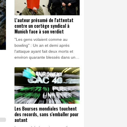
L'auteur présumé de l'attentat
contre un cortège syndical à
Munich face à son verdict
"Les gens volaient comme au
bowling" : Un an et demi après
l'attaque ayant fait deux morts et
environ quarante blessés dans un
cortège syndical dans une rue de
Munich, l'accusé, un réfugié afghan,
doit connaître jeudi son verdict.
Les Bourses mondiales touchent
des records, sans s'emballer pour
autant