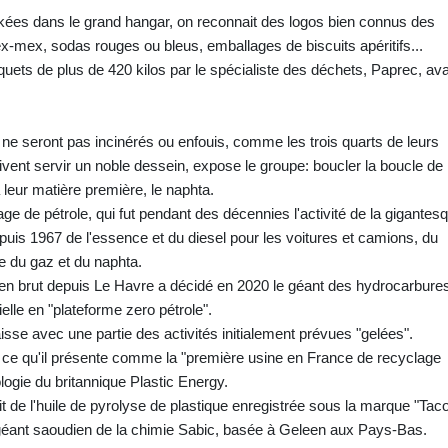
ckées dans le grand hangar, on reconnait des logos bien connus des
-mex, sodas rouges ou bleus, emballages de biscuits apéritifs...
uets de plus de 420 kilos par le spécialiste des déchets, Paprec, av
e seront pas incinérés ou enfouis, comme les trois quarts de leurs
ent servir un noble dessein, expose le groupe: boucler la boucle de 
 leur matière première, le naphta.
age de pétrole, qui fut pendant des décennies l'activité de la gigantes
epuis 1967 de l'essence et du diesel pour les voitures et camions, du
e du gaz et du naphta.
t en brut depuis Le Havre a décidé en 2020 le géant des hydrocarbure
elle en "plateforme zero pétrole".
isse avec une partie des activités initialement prévues "gelées".
de ce qu'il présente comme la "première usine en France de recyclage
ologie du britannique Plastic Energy.
t de l'huile de pyrolyse de plastique enregistrée sous la marque "Tacoi
 géant saoudien de la chimie Sabic, basée à Geleen aux Pays-Bas.