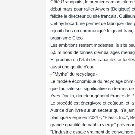
Côté Grandpuits, le premier camion citerne r
début mars pour rallier Anvers (Belgique) e
félicite le directeur du site français, Guillaum
Cet hydrocarbure permet de fabriquer des pl
réjouit dans un communiqué le géant frança
organisme Citeo.
Les ambitions restent modestes: le site pe
5,5 millions de tonnes d'emballages ménage
Et produira en l'état des capacités actuelle
aussi une goutte d'eau.
- "Mythe" du recyclage -
Le modèle économique du recyclage chimique
que l'activité soit significative en termes 
Yves Daclin, directeur général France de Pl
Le procédé est énergivore et coûteux, et la
Autrice d'un livre sur un secteur qui n'a ja
plastique vierge en 2024 -, "Plastic Inc.", 
grande quantité de naphta vierge" provenant
"L'industrie essaie vraiment de convaincre q