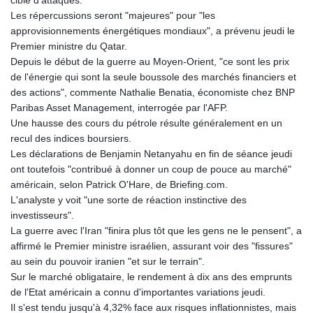
cible d'attaques.
Les répercussions seront "majeures" pour "les
approvisionnements énergétiques mondiaux", a prévenu jeudi le
Premier ministre du Qatar.
Depuis le début de la guerre au Moyen-Orient, "ce sont les prix
de l'énergie qui sont la seule boussole des marchés financiers et
des actions", commente Nathalie Benatia, économiste chez BNP
Paribas Asset Management, interrogée par l'AFP.
Une hausse des cours du pétrole résulte généralement en un
recul des indices boursiers.
Les déclarations de Benjamin Netanyahu en fin de séance jeudi
ont toutefois "contribué à donner un coup de pouce au marché"
américain, selon Patrick O'Hare, de Briefing.com.
L'analyste y voit "une sorte de réaction instinctive des
investisseurs".
La guerre avec l'Iran "finira plus tôt que les gens ne le pensent", a
affirmé le Premier ministre israélien, assurant voir des "fissures"
au sein du pouvoir iranien "et sur le terrain".
Sur le marché obligataire, le rendement à dix ans des emprunts
de l'Etat américain a connu d'importantes variations jeudi.
Il s'est tendu jusqu'à 4,32% face aux risques inflationnistes, mais