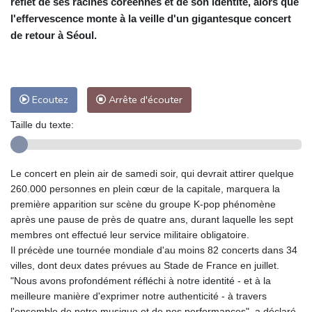
reflet de ses racines coréennes et de son identité, alors que
l'effervescence monte à la veille d'un gigantesque concert
de retour à Séoul.
Ecoutez
Arrête d'écouter
Taille du texte:
Le concert en plein air de samedi soir, qui devrait attirer quelque
260.000 personnes en plein cœur de la capitale, marquera la
première apparition sur scène du groupe K-pop phénomène
après une pause de près de quatre ans, durant laquelle les sept
membres ont effectué leur service militaire obligatoire.
Il précède une tournée mondiale d'au moins 82 concerts dans 34
villes, dont deux dates prévues au Stade de France en juillet.
"Nous avons profondément réfléchi à notre identité - et à la
meilleure manière d'exprimer notre authenticité - à travers
l'ensemble de notre musique et de nos performances", a déclaré