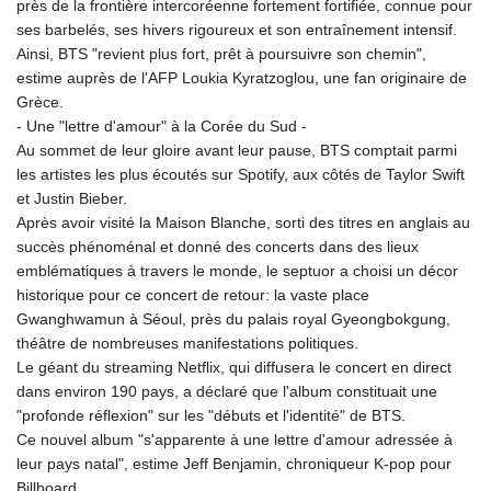
près de la frontière intercoréenne fortement fortifiée, connue pour
ses barbelés, ses hivers rigoureux et son entraînement intensif.
Ainsi, BTS "revient plus fort, prêt à poursuivre son chemin",
estime auprès de l'AFP Loukia Kyratzoglou, une fan originaire de
Grèce.
- Une "lettre d'amour" à la Corée du Sud -
Au sommet de leur gloire avant leur pause, BTS comptait parmi
les artistes les plus écoutés sur Spotify, aux côtés de Taylor Swift
et Justin Bieber.
Après avoir visité la Maison Blanche, sorti des titres en anglais au
succès phénoménal et donné des concerts dans des lieux
emblématiques à travers le monde, le septuor a choisi un décor
historique pour ce concert de retour: la vaste place
Gwanghwamun à Séoul, près du palais royal Gyeongbokgung,
théâtre de nombreuses manifestations politiques.
Le géant du streaming Netflix, qui diffusera le concert en direct
dans environ 190 pays, a déclaré que l'album constituait une
"profonde réflexion" sur les "débuts et l'identité" de BTS.
Ce nouvel album "s'apparente à une lettre d'amour adressée à
leur pays natal", estime Jeff Benjamin, chroniqueur K-pop pour
Billboard.