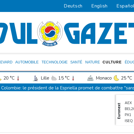
Deutsch
English
Españo
LEVARD
AUTOMOBILE
TECHNOLOGIE
SANTÉ
NATURE
CULTURE
ÉDU
20 °C
Lille
15 °C
Monaco
25 °C
Marseille
25 °C
Brussels
11 °C
G
Colombie: le président de la Espriella promet de combattre "sans
na Faso
29 °C
Guinea
23 °C
Mali
La justice bloque à nouveau la salle de bal de Trump, qui va saisi
AEX
o
23 °C
Gabon
23 °C
Kamerun
De la Espriella, un millionnaire pro-Trump à la présidence de la 
Euronext
BEL2
ongo
25 °C
Cayenne
13 °C
French
Colombie: le président Abelardo de la Espriella soutenu par Trum
PX1
ISEQ
ncouver
27 °C
Monte-Carlo
25 °C
Au Porge, sinistré par le mégafeu, une soirée de solidarité avec
OSE
Les Bourses mondiales touchent des sommets après l'emploi am
PSI20