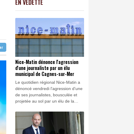
EN VEDETTE
C
-0.41%
1416.23
€
 une région pétrolifère
K
1.64%
4392.86
€
0.08%
4329.06
€
records
ndosse le maillot jaune
ter
Nice-Matin dénonce l'agression
d'une journaliste par un élu
municipal de Cagnes-sur-Mer
Le quotidien régional Nice-Matin a
dénoncé vendredi l'agression d'une
de ses journalistes, bousculée et
projetée au sol par un élu de la
majorité municipale de Cagnes-sur-
Mer (RN), dans les Alpes-Maritimes,
alors qu'elle couvrait un incendie,
selon le directeur adjoint de la
rédaction.