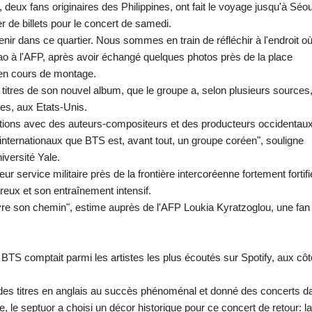
eux fans originaires des Philippines, ont fait le voyage jusqu'à Séou
er de billets pour le concert de samedi.
enir dans ce quartier. Nous sommes en train de réfléchir à l'endroit o
ao à l'AFP, après avoir échangé quelques photos près de la place
en cours de montage.
s titres de son nouvel album, que le groupe a, selon plusieurs sources
les, aux Etats-Unis.
tions avec des auteurs-compositeurs et des producteurs occidentaux
s internationaux que BTS est, avant tout, un groupe coréen", souligne
iversité Yale.
service militaire près de la frontière intercoréenne fortement fortifi
reux et son entraînement intensif.
uivre son chemin", estime auprès de l'AFP Loukia Kyratzoglou, une fan
BTS comptait parmi les artistes les plus écoutés sur Spotify, aux cô
i des titres en anglais au succès phénoménal et donné des concerts d
 le septuor a choisi un décor historique pour ce concert de retour: la