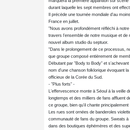
marquera la première apparition sur scèn
durant laquelle les sept membres ont effectué
Il précède une tournée mondiale d'au moins
France en juillet.
"Nous avons profondément réfléchi à notre id
travers l'ensemble de notre musique et de
nouvel album studio du septuor.
"Dans le prolongement de ce processus, nou
que groupe composé entièrement de membre
Débutant par "Body to Body" et s'achevant su
nom d'une chanson folklorique évoquant la 
officieux de la Corée du Sud.
- "Plus forts" -
L'effervescence monte à Séoul à la veille 
longtemps et des milliers de fans affluent de
ce groupe, bien qu'il chante principalement
Les rues sont ornées de banderoles violet
communauté de fans du groupe. Sweats à cap
dans des boutiques éphémères et des supé