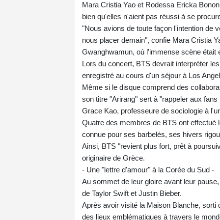
Mara Cristia Yao et Rodessa Ericka Bonon, d
bien qu'elles n'aient pas réussi à se procur
"Nous avions de toute façon l'intention de v
nous placer demain", confie Mara Cristia Y
Gwanghwamun, où l'immense scène était 
Lors du concert, BTS devrait interpréter le
enregistré au cours d'un séjour à Los Ange
Même si le disque comprend des collabora
son titre "Arirang" sert à "rappeler aux fan
Grace Kao, professeure de sociologie à l'un
Quatre des membres de BTS ont effectué leur 
connue pour ses barbelés, ses hivers rigou
Ainsi, BTS "revient plus fort, prêt à pours
originaire de Grèce.
- Une "lettre d'amour" à la Corée du Sud -
Au sommet de leur gloire avant leur pause, 
de Taylor Swift et Justin Bieber.
Après avoir visité la Maison Blanche, sort
des lieux emblématiques à travers le monde,