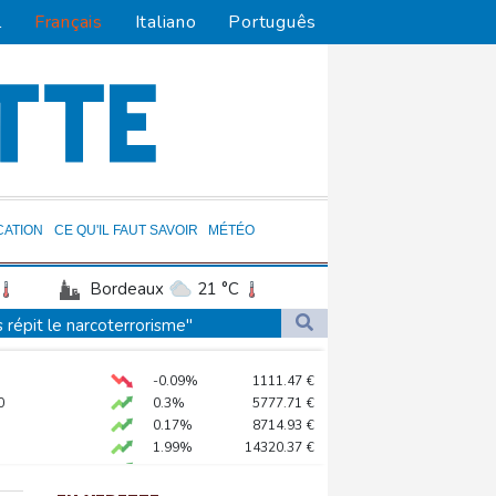
l
Français
Italiano
Português
CATION
CE QU'IL FAUT SAVOIR
MÉTÉO
Bordeaux
21 °C
uernsey
17 °C
 répit le narcoterrorisme"
16 °C
Niger
29 °C
r la Cour suprême
-0.09%
1111.47
€
13 °C
Haiti
25 °C
Colombie
0
0.3%
5777.71
€
 Guiana
23 °C
p, entre en fonctions
0.17%
8714.93
€
1.99%
14320.37
€
 les commerçants
BX
0.3%
2025.99
kr
éricain
-0.46%
9181.38
€