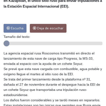
en Kazajistán, el único sitio ruso para enviar tripulaciones a
Las Palmas de Gran Canaria
27 °C
la Estación Espacial Internacional (EEI).
Ibiza
28 °C
Buenos Aires
13 °C
Caracas
28 °C
Managua
30 °C
San José
30 °C
Asunción
28 °C
Escucha
Deja de escuchar
Panama City
27 °C
Tamaño del texto:
La agencia espacial rusa Roscosmos transmitió en directo el
lanzamiento de esta nave de carga tipo Progress, la MS-33,
enviada al espacio con la ayuda de un cohete Soyuz.
Se prevé que esta nave cargada con combustible, agua potable y
oxígeno llegue el martes al sitio ruso de la EEI.
Se trata del primer lanzamiento desde la plataforma nº 31,
dañada el 27 de noviembre durante el despegue hacia la EEI de
un cohete Soyuz que transportaba una tripulación ruso-
estadounidense.
Los daños fueron considerables y se tardó meses en repararlos.
Estas instalaciones son las únicas que permiten que Rusia envíe