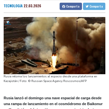
origen uruguayo
Barcelona
24 °C
Bilbao
22 °C
TECNOLOGíA
22.03.2026
Comparta
Comparta
El Real Madrid anuncia el fichaje del extremo marfileño Yan
Tegucigalpa
30 °C
Diomandé
Santo Domingo
31 °C
El mexicano Del Toro renueva con el UAE hasta 2031
Havana
30 °C
Puerto Rico
28 °C
El doloroso baile de cifras de desaparecidos en los sismos en
Quito
15 °C
Brasilia
28 °C
Venezuela
Manaus
36 °C
Rio de Janeiro
30 °C
Un comité del Senado de EEUU declara en desacato al ex
São Paulo
30 °C
responsable de la lucha anticovid Anthony Fauci
Nava de la Asunción
29 °C
Irán amenazó con "dejar a oscuras" el Golfo en caso de ataques
Bueno Aires
29 °C
de EEUU
Punta Arena
33 °C
Netflix estrenará en primicia un adelanto del videojuego GTA VI
Montevideo
13 °C
Panama
27 °C
Rusia retoma los lanzamientos al espacio desde una plataforma en
San Salvador
29 °C
Oaxaca
25 °C
Kazajistán / Foto: © Russian Space Agency Roscosmos/AFP
Jamaica
30 °C
Aruba
29 °C
Grenada
30 °C
Mexico City
24 °C
Rusia lanzó el domingo una nave espacial de carga desde
Alicante
28 °C
Córdoba
32 °C
una rampa de lanzamiento en el cosmódromo de Baikonur
Málaga
28 °C
Murcia
28 °C