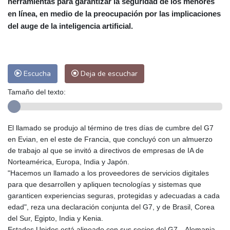
herramientas para garantizar la seguridad de los menores
Las Palmas de Gran Canaria
29 °C
en línea, en medio de la preocupación por las implicaciones
Ibiza
31 °C
Buenos Aires
12 °C
del auge de la inteligencia artificial.
Caracas
27 °C
Managua
27 °C
San José
41 °C
Asunción
17 °C
Panama City
31 °C
Escucha
Deja de escuchar
Tamaño del texto:
El llamado se produjo al término de tres días de cumbre del G7
en Evian, en el este de Francia, que concluyó con un almuerzo
de trabajo al que se invitó a directivos de empresas de IA de
Norteamérica, Europa, India y Japón.
"Hacemos un llamado a los proveedores de servicios digitales
para que desarrollen y apliquen tecnologías y sistemas que
garanticen experiencias seguras, protegidas y adecuadas a cada
edad", reza una declaración conjunta del G7, y de Brasil, Corea
del Sur, Egipto, India y Kenia.
Estados Unidos está alineado con sus socios del G7 --Alemania,