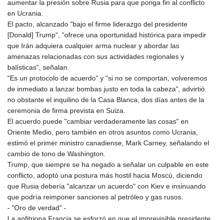
aumentar la presión sobre Rusia para que ponga fin al conflicto
en Ucrania.
El pacto, alcanzado "bajo el firme liderazgo del presidente
[Donald] Trump", "ofrece una oportunidad histórica para impedir
que Irán adquiera cualquier arma nuclear y abordar las
amenazas relacionadas con sus actividades regionales y
balísticas", señalan.
"Es un protocolo de acuerdo" y "si no se comportan, volveremos
de inmediato a lanzar bombas justo en toda la cabeza", advirtió
no obstante el inquilino de la Casa Blanca, dos días antes de la
ceremonia de firma prevista en Suiza.
El acuerdo puede "cambiar verdaderamente las cosas" en
Oriente Medio, pero también en otros asuntos como Ucrania,
estimó el primer ministro canadiense, Mark Carney, señalando el
cambio de tono de Washington.
Trump, que siempre se ha negado a señalar un culpable en este
conflicto, adoptó una postura más hostil hacia Moscú, diciendo
que Rusia debería "alcanzar un acuerdo" con Kiev e insinuando
que podría reimponer sanciones al petróleo y gas rusos.
- "Oro de verdad" -
La anfitriona Francia se esforzó en que el imprevisible presidente