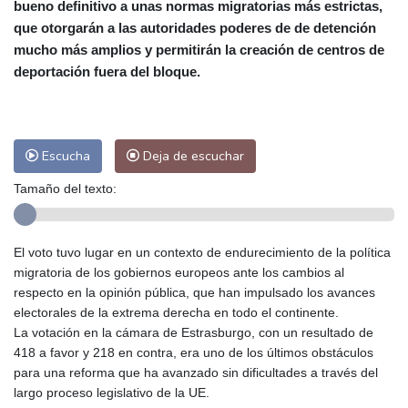
bueno definitivo a unas normas migratorias más estrictas,
Las Palmas de Gran Canaria
29 °C
que otorgarán a las autoridades poderes de de detención
Ibiza
30 °C
Buenos Aires
13 °C
mucho más amplios y permitirán la creación de centros de
Caracas
29 °C
Managua
28 °C
deportación fuera del bloque.
San José
36 °C
Asunción
23 °C
Panama City
33 °C
Escucha
Deja de escuchar
Tamaño del texto:
El voto tuvo lugar en un contexto de endurecimiento de la política
migratoria de los gobiernos europeos ante los cambios al
respecto en la opinión pública, que han impulsado los avances
electorales de la extrema derecha en todo el continente.
La votación en la cámara de Estrasburgo, con un resultado de
418 a favor y 218 en contra, era uno de los últimos obstáculos
para una reforma que ha avanzado sin dificultades a través del
largo proceso legislativo de la UE.