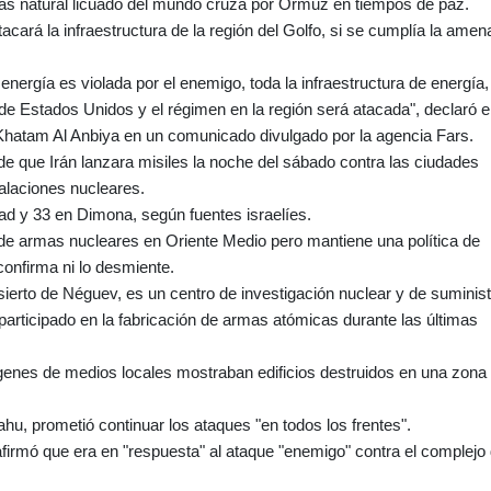
gas natural licuado del mundo cruza por Ormuz en tiempos de paz.
tacará la infraestructura de la región del Golfo, si se cumplía la ame
y energía es violada por el enemigo, toda la infraestructura de energía,
de Estados Unidos y el régimen en la región será atacada", declaró e
 Khatam Al Anbiya en un comunicado divulgado por la agencia Fars.
e que Irán lanzara misiles la noche del sábado contra las ciudades
alaciones nucleares.
ad y 33 en Dimona, según fuentes israelíes.
 de armas nucleares en Oriente Medio pero mantiene una política de
confirma ni lo desmiente.
sierto de Néguev, es un centro de investigación nuclear y de suminist
participado en la fabricación de armas atómicas durante las últimas
enes de medios locales mostraban edificios destruidos en una zona
ahu, prometió continuar los ataques "en todos los frentes".
 afirmó que era en "respuesta" al ataque "enemigo" contra el complejo