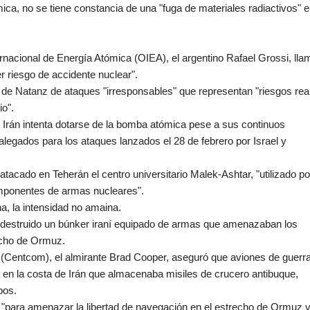
ica, no se tiene constancia de una "fuga de materiales radiactivos" 
ernacional de Energía Atómica (OIEA), el argentino Rafael Grossi, lla
er riesgo de accidente nuclear".
eo de Natanz de ataques "irresponsables" que representan "riesgos rea
io".
Irán intenta dotarse de la bomba atómica pese a sus continuos
legados para los ataques lanzados el 28 de febrero por Israel y
 atacado en Teherán el centro universitario Malek-Ashtar, "utilizado po
componentes de armas nucleares".
a, la intensidad no amaina.
 destruido un búnker iraní equipado de armas que amenazaban los
recho de Ormuz.
e (Centcom), el almirante Brad Cooper, aseguró que aviones de guerr
a en la costa de Irán que almacenaba misiles de crucero antibuque,
pos.
 "para amenazar la libertad de navegación en el estrecho de Ormuz 