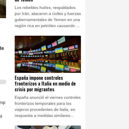
Los rebeldes hutíes, respaldados
por Irán, atacaron a civiles y fuerzas
gubernamentales de Yemen en una
región rica en petróleo causando al
menos 10 muertos el viernes,
según un ministro y una fuente
militar.
de
España impone controles
fronterizos a Italia en medio de
crisis por migrantes
España anunció el viernes controles
ump
fronterizos temporales para los
viajeros procedentes de Italia, en
respuesta a medidas similares
el
impuestas por Roma tras la entrada
masiva de migrantes a Ceuta a