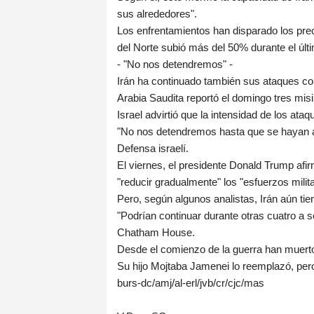
sus alrededores".
Los enfrentamientos han disparado los preci
del Norte subió más del 50% durante el últ
- "No nos detendremos" -
Irán ha continuado también sus ataques con
Arabia Saudita reportó el domingo tres misi
Israel advirtió que la intensidad de los a
"No nos detendremos hasta que se hayan alc
Defensa israelí.
El viernes, el presidente Donald Trump afi
"reducir gradualmente" los "esfuerzos milita
Pero, según algunos analistas, Irán aún tien
"Podrían continuar durante otras cuatro a s
Chatham House.
Desde el comienzo de la guerra han muerto v
Su hijo Mojtaba Jamenei lo reemplazó, per
burs-dc/amj/al-erl/jvb/cr/cjc/mas