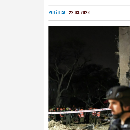
San Salvador
24 °C
POLíTICA
22.03.2026
Grenada
27 °C
Mex
Málaga
27 °C
Murc
Buenos Aires
10 °C
Asunción
15 °C
Pan