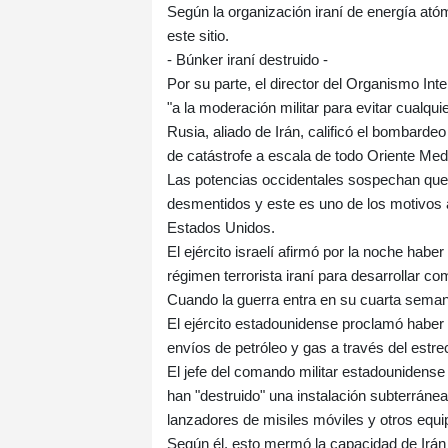
Según la organización iraní de energía atóm
este sitio.
- Búnker iraní destruido -
Por su parte, el director del Organismo Int
"a la moderación militar para evitar cualqui
Rusia, aliado de Irán, calificó el bombard
de catástrofe a escala de todo Oriente Med
Las potencias occidentales sospechan que 
desmentidos y este es uno de los motivos a
Estados Unidos.
El ejército israelí afirmó por la noche haber
régimen terrorista iraní para desarrollar 
Cuando la guerra entra en su cuarta seman
El ejército estadounidense proclamó haber
envíos de petróleo y gas a través del est
El jefe del comando militar estadounidens
han "destruido" una instalación subterráne
lanzadores de misiles móviles y otros equi
Según él, esto mermó la capacidad de Irán