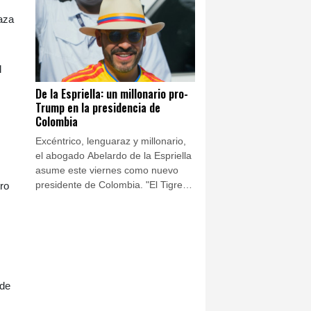
finales de julio.
naza
l
De la Espriella: un millonario pro-
Trump en la presidencia de
Colombia
Excéntrico, lenguaraz y millonario,
el abogado Abelardo de la Espriella
asume este viernes como nuevo
presidente de Colombia. "El Tigre",
ro
como se hace llamar, desterró a la
izquierda del poder con un discurso
antisistema y la promesa de
doblegar al narco envalentonado.
 de