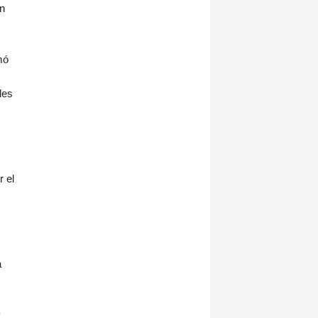
en
mó
les
r el
a
y