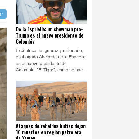
ba
28 °C
nterizos
ter
doba
28 °C
ral de EEUU
Ibiza
28 °C
"Ray of Light"
De la Espriella: un showman pro-
Trump es el nuevo presidente de
n José
26 °C
 en una región petrolera
Colombia
Excéntrico, lenguaraz y millonario,
el abogado Abelardo de la Espriella
es el nuevo presidente de
Colombia. "El Tigre", como se hace
llamar, desterró a la izquierda del
poder y promete derrotar al
poderoso narco de la mano de
Trump.
Ataques de rebeldes hutíes dejan
10 muertos en región petrolera
de Yemen