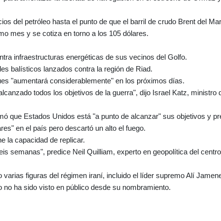
os del petróleo hasta el punto de que el barril de crudo Brent del Ma
imo mes y se cotiza en torno a los 105 dólares.
tra infraestructuras energéticas de sus vecinos del Golfo.
les balísticos lanzados contra la región de Riad.
taques "aumentará considerablemente" en los próximos días.
anzado todos los objetivos de la guerra", dijo Israel Katz, ministro 
rmó que Estados Unidos está "a punto de alcanzar" sus objetivos y p
res" en el país pero descartó un alto el fuego.
e la capacidad de replicar.
eis semanas", predice Neil Quilliam, experto en geopolítica del centro
arias figuras del régimen iraní, incluido el líder supremo Alí Jamene
o no ha sido visto en público desde su nombramiento.