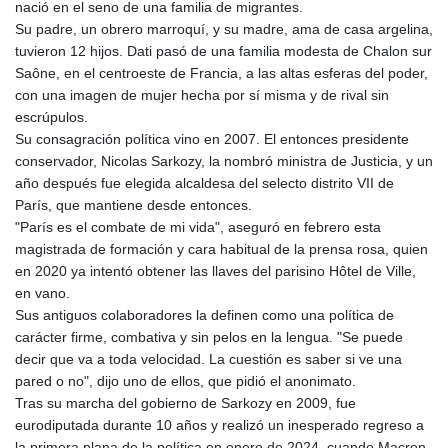
nació en el seno de una familia de migrantes.
Su padre, un obrero marroquí, y su madre, ama de casa argelina,
tuvieron 12 hijos. Dati pasó de una familia modesta de Chalon sur
Saône, en el centroeste de Francia, a las altas esferas del poder,
con una imagen de mujer hecha por sí misma y de rival sin
escrúpulos.
Su consagración política vino en 2007. El entonces presidente
conservador, Nicolas Sarkozy, la nombró ministra de Justicia, y un
año después fue elegida alcaldesa del selecto distrito VII de
París, que mantiene desde entonces.
"París es el combate de mi vida", aseguró en febrero esta
magistrada de formación y cara habitual de la prensa rosa, quien
en 2020 ya intentó obtener las llaves del parisino Hôtel de Ville,
en vano.
Sus antiguos colaboradores la definen como una política de
carácter firme, combativa y sin pelos en la lengua. "Se puede
decir que va a toda velocidad. La cuestión es saber si ve una
pared o no", dijo uno de ellos, que pidió el anonimato.
Tras su marcha del gobierno de Sarkozy en 2009, fue
eurodiputada durante 10 años y realizó un inesperado regreso a
la primera plana de la política en enero de 2024, cuando Macron