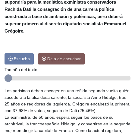
supondría para la mediática exministra conservadora
Las Palmas de Gran Canaria
27 °C
Rachida Dati la consagración de una carrera política
Ibiza
29 °C
Buenos Aires
13 °C
construida a base de ambición y polémicas, pero deberá
Caracas
28 °C
Managua
27 °C
superar primero al discreto diputado socialista Emmanuel
San José
37 °C
Asunción
28 °C
Grégoire.
Panama City
29 °C
Escucha
Deja de escuchar
Tamaño del texto:
Los parisinos deben escoger en una reñida segunda vuelta quién
sucederá a la alcaldesa saliente, la socialista Anne Hidalgo, tras
25 años de regidores de izquierda. Grégoire encabezó la primera
con 37,98% de votos, seguido de Dati (25,46%).
La exministra, de 60 años, espera seguir los pasos de su
archirrival, la francoespañola Hidalgo, y convertirse en la segunda
mujer en dirigir la capital de Francia. Como la actual regidora,