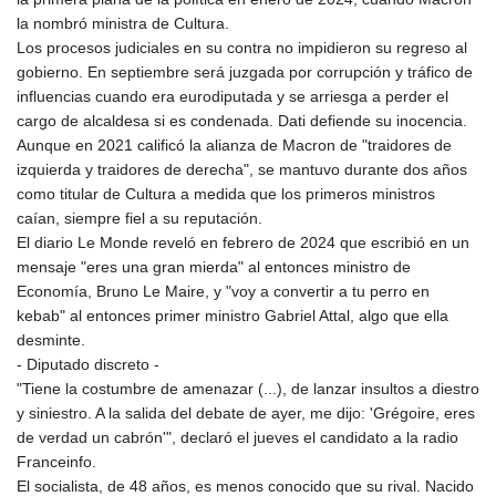
la nombró ministra de Cultura.
Los procesos judiciales en su contra no impidieron su regreso al
gobierno. En septiembre será juzgada por corrupción y tráfico de
influencias cuando era eurodiputada y se arriesga a perder el
cargo de alcaldesa si es condenada. Dati defiende su inocencia.
Aunque en 2021 calificó la alianza de Macron de "traidores de
izquierda y traidores de derecha", se mantuvo durante dos años
como titular de Cultura a medida que los primeros ministros
caían, siempre fiel a su reputación.
El diario Le Monde reveló en febrero de 2024 que escribió en un
mensaje "eres una gran mierda" al entonces ministro de
Economía, Bruno Le Maire, y "voy a convertir a tu perro en
kebab" al entonces primer ministro Gabriel Attal, algo que ella
desminte.
- Diputado discreto -
"Tiene la costumbre de amenazar (...), de lanzar insultos a diestro
y siniestro. A la salida del debate de ayer, me dijo: 'Grégoire, eres
de verdad un cabrón'", declaró el jueves el candidato a la radio
Franceinfo.
El socialista, de 48 años, es menos conocido que su rival. Nacido