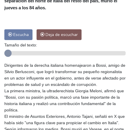
separación del norte de Italia del resto del país, murió el
Las Palmas de Gran Canaria
24 °C
jueves a los 84 años.
Ibiza
28 °C
Buenos Aires
6 °C
Caracas
24 °C
Managua
22 °C
San José
23 °C
Asunción
14 °C
Escucha
Deja de escuchar
Panama City
25 °C
Tamaño del texto:
Dirigentes de la derecha italiana homenajearon a Bossi, amigo de
Silvio Berlusconi, que logró transformar su pequeño regionalista
en un actor influyente en el gobierno, antes de verse afectado por
problemas de salud y un escándalo de corrupción.
La primera ministra, la ultraderechista Giorgia Meloni, afirmó que
"Bossi, con su pasión política, marcó una fase importante de la
historia italiana y realizó una contribución fundamental" de la
política.
El ministro de Asuntos Exteriores, Antonio Tajani, señaló en X que
había sido "una figura clave para propiciar el cambio en Italia".
Según informaron los medios, Bossi murió en Varese, en el norte