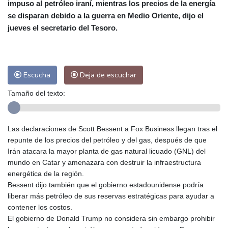
impuso al petróleo iraní, mientras los precios de la energía
Las Palmas de Gran Canaria
24 °C
se disparan debido a la guerra en Medio Oriente, dijo el
Ibiza
26 °C
Buenos Aires
9 °C
jueves el secretario del Tesoro.
Caracas
23 °C
Managua
24 °C
San José
23 °C
Asunción
19 °C
Panama City
24 °C
Escucha
Deja de escuchar
Tamaño del texto:
Las declaraciones de Scott Bessent a Fox Business llegan tras el
repunte de los precios del petróleo y del gas, después de que
Irán atacara la mayor planta de gas natural licuado (GNL) del
mundo en Catar y amenazara con destruir la infraestructura
energética de la región.
Bessent dijo también que el gobierno estadounidense podría
liberar más petróleo de sus reservas estratégicas para ayudar a
contener los costos.
El gobierno de Donald Trump no considera sin embargo prohibir