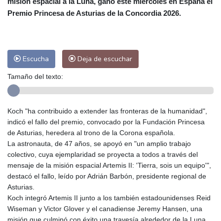
misión espacial a la Luna, ganó este miércoles en España el
Las Palmas de Gran Canaria
27 °C
Premio Princesa de Asturias de la Concordia 2026.
Ibiza
31 °C
Buenos Aires
8 °C
Caracas
22 °C
Managua
22 °C
San José
38 °C
Asunción
18 °C
Escucha
Deja de escuchar
Panama City
26 °C
Tamaño del texto:
Koch "ha contribuido a extender las fronteras de la humanidad",
indicó el fallo del premio, convocado por la Fundación Princesa
de Asturias, heredera al trono de la Corona española.
La astronauta, de 47 años, se apoyó en "un amplio trabajo
colectivo, cuya ejemplaridad se proyecta a todos a través del
mensaje de la misión espacial Artemis II: 'Tierra, sois un equipo'",
destacó el fallo, leído por Adrián Barbón, presidente regional de
Asturias.
Koch integró Artemis II junto a los también estadounidenses Reid
Wiseman y Victor Glover y el canadiense Jeremy Hansen, una
misión que culminó con éxito una travesía alrededor de la Luna,