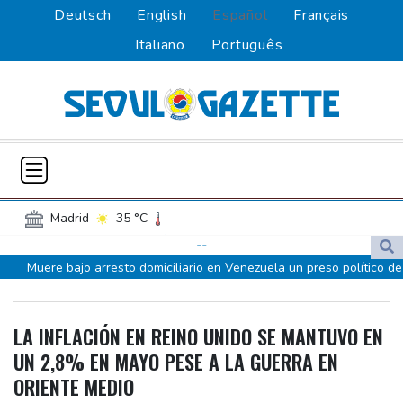
Deutsch
English
Español
Français
Italiano
Português
Madrid
35 °C
Palma de Mallorca
34 °C
--
Muere bajo arresto domiciliario en Venezuela un preso político de
Sevilla
37 °C
Madeira
32 °C
origen uruguayo
Canary Islands
25 °C
El Real Madrid anuncia el fichaje del extremo marfileño Yan
Valencia
31 °C
Lima
22 °C
LA INFLACIÓN EN REINO UNIDO SE MANTUVO EN
Diomandé
Cusco
10 °C
Iquitos
25 °C
UN 2,8% EN MAYO PESE A LA GUERRA EN
El mexicano Del Toro renueva con el UAE hasta 2031
Arequipa
19 °C
Bogota
12 °C
ORIENTE MEDIO
El doloroso baile de cifras de desaparecidos en los sismos en
Medellin
37 °C
Cali
24 °C