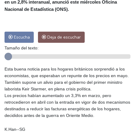
en un 2,8% interanual, anunció este miércoles Oficina
Las Palmas de Gran Canaria
27 °C
Nacional de Estadística (ONS).
Ibiza
31 °C
Buenos Aires
14 °C
Caracas
25 °C
Managua
23 °C
San José
38 °C
Asunción
26 °C
Escucha
Deja de escuchar
Panama City
27 °C
Tamaño del texto:
Esta buena noticia para los hogares británicos sorprendió a los
economistas, que esperaban un repunte de los precios en mayo.
También supone un alivio para el gobierno del primer ministro
laborista Keir Starmer, en plena crisis política.
Los precios habían aumentado un 3,3% en marzo, pero
retrocedieron en abril con la entrada en vigor de dos mecanismos
destinados a reducir las facturas energéticas de los hogares,
decididos antes de la guerra en Oriente Medio.
K.Han--SG